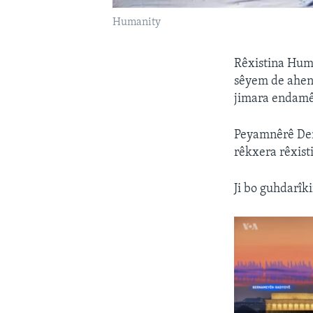
Humanity
Rêxistina Huma
sêyem de aheng
jimara endamên
Peyamnêrê Den
rêkxera rêxist
Ji bo guhdarîki