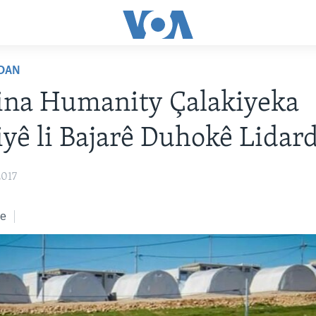
DAN
ina Humanity Çalakiyeka
iyê li Bajarê Duhokê Lidar
2017
ke