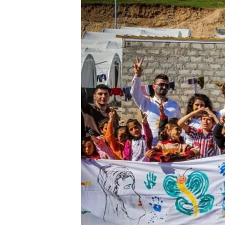
ÇAND Û HUNER
SERNIVÎS
SORANÎ