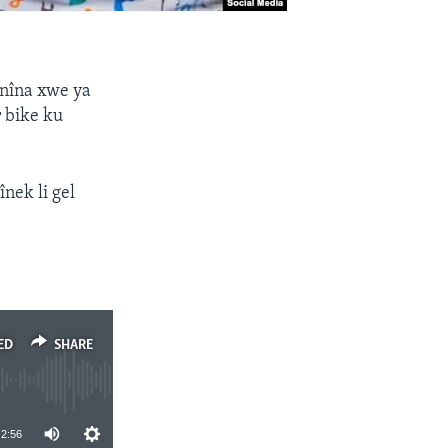
anîna xwe ya
 bike ku
nek li gel
ED
SHARE
2:56