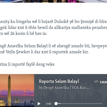
nity ku bingeha wê li bajarê Duhokê yê îro Şemiyê di bîr
ek lidar xist û têde hewil da alîkariya malbateka penaber
 wê 26 kesin û bê bav in.
gê Amerîka Selam Balayî li vê ahengê amade bû, hevpeyvî
inê Vejîn Şewket li dar xist û raportek amade kir.
rina li raportê faylê deng veke
Raporta Selam Balayî
EMB
by
Dengê Amerîka | VOA Kurmanji
No media source currently available
0:00