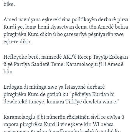
bike.
Amed navnîşana eşkerekirina polîtîkayên derbarê pirsa
Kurdî ye, loma hemî sîyasetvan dema tên Amedê behsa
pirsgirêka Kurd dikin û bo çareserîyê pêşnîyarên xwe
eşkere dikin.
Hefteyeke berê, namzedê AKP’ê Recep Tayyîp Erdogan
û yê Partîya Saadetê Temel Karamolaoglu jî li Amedê
bûn.
Erdogan di mîtînga xwe ya Îstasyonê derbarê
pirsgirêka Kurd de gotibû ku “pêdivîya Kurdan bi
dewletekê tuneye, komara Tirkîye dewleta wan e.”
Karamolaoglu jî bi nûnerên rêxistinên sîvîl re civîya û
rapora pirsgirêka Kurd li vir eşkere kir. Wî behsa