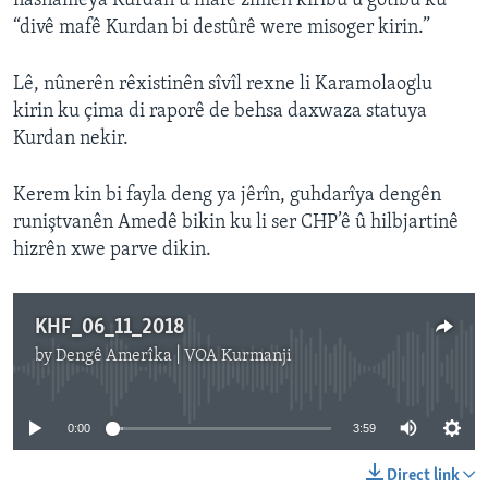
nasnameya Kurdan û mafê zimên kiribû û gotibû ku
“divê mafê Kurdan bi destûrê were misoger kirin.”
Lê, nûnerên rêxistinên sîvîl rexne li Karamolaoglu
kirin ku çima di raporê de behsa daxwaza statuya
Kurdan nekir.
Kerem kin bi fayla deng ya jêrîn, guhdarîya dengên
runiştvanên Amedê bikin ku li ser CHP’ê û hilbjartinê
hizrên xwe parve dikin.
KHF_06_11_2018
by
Dengê Amerîka | VOA Kurmanji
No media source currently available
0:00
3:59
Direct link