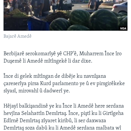
ÇAND Û HUNER
SERNIVÎS
SORANÎ
Bajarê Amedê
Learning English
Berbijarê serokomarîyê yê CHP’ê, Muharrem Înce îro
FOLLOW US
Duşemê li Amedê mîtîngekê li dar dixe.
Înce di gelek mîtîngan de dibêje ku navnîşana
çareserîya pirsa Kurd parlamento ye û ev pirsgirêkeke
Zimanên Din
sîyasî, mirovahî û dadwerî ye.
Hêjayî balkişandinê ye ku Înce li Amedê here serdana
hevjîna Selahattîn Demîrtaş. Înce, piştî ku li Girtîgeha
Edîrnê Demîrtaş zîyaret kiribû, li ser daxwaza
Demîrtaş soza dabû ku li Amedê serdana malbata wî