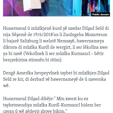
ÇAND Û HUNER
SERNIVÎS
SORANÎ
Hunermend û mûzîkjenê kurd yê navdar Dilşad Seîd di
roja Sêşemê de 19/6/2018'an li Zanîngeha Mozarteum
Learning English
li bajarê Salizburg li welatê Nemsayê, bawernameya
diktora di mûzîka Kurdî de wergirt, li ser lêkolîna xwe
FOLLOW US
ya bi navê (Vekolînek li ser mûzîka Kurmancî – bêtir
berçavkirina stiranên bi ritim).
Dengê Amerîka hevpeyvînek taybet bi mûzîkjen Dilşad
Zimanên Din
Seîd re kir, di derbarî vê bawernameyê de û naveroka
wê.
Hunermend Dilşad dibêje:" Min xwest ku ez
taybetmendiya mûzîka Kurdî-Kurmancî bidem ber
çavan û wê zêdeyir şîrove bikim."