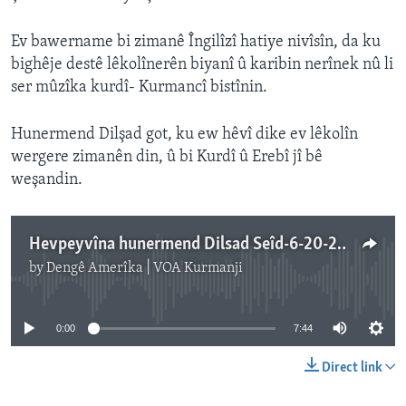
Ev bawername bi zimanê Îngilîzî hatiye nivîsîn, da ku
bighêje destê lêkolînerên biyanî û karibin nerînek nû li
ser mûzîka kurdî- Kurmancî bistînin.
Hunermend Dilşad got, ku ew hêvî dike ev lêkolîn
wergere zimanên din, û bi Kurdî û Erebî jî bê
weşandin.
Hevpeyvîna hunermend Dilsad Seîd-6-20-2018-LA
by
Dengê Amerîka | VOA Kurmanji
No media source currently available
0:00
7:44
Direct link