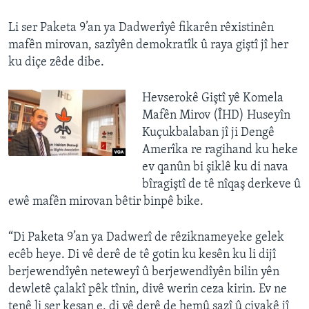
Li ser Paketa 9’an ya Dadwerîyê fikarên rêxistinên
mafên mirovan, sazîyên demokratîk û raya giştî jî her
ku diçe zêde dibe.
Hevserokê Giştî yê Komela
Mafên Mirov (ÎHD) Huseyîn
Kuçukbalaban jî ji Dengê
Amerîka re ragihand ku heke
ev qanûn bi şiklê ku di nava
bîragiştî de tê nîqaş derkeve û
ewê mafên mirovan bêtir binpê bike.
“Di Paketa 9’an ya Dadwerî de rêziknameyeke gelek
ecêb heye. Di vê derê de tê gotin ku kesên ku li dijî
berjewendîyên neteweyî û berjewendîyên bilin yên
dewletê çalakî pêk tînin, divê werin ceza kirin. Ev ne
tenê li ser kesan e, di vê derê de hemû sazî û civakê jî