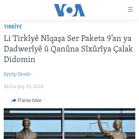
Lînkên
eksesibilîtî
Yekser
TIRKÎYE
here
DESTPÊK
Li Tirkîyê Nîqaşa Ser Paketa 9’an ya
naveroka
NÛÇE
serekî
Dadwerîyê û Qanûna Sîxûrîya Çalak
HERÊMÊN KURDAN
Yekser
VÎDYO GALERÎ
Didomin
here
AMERÎKA
FOTO GALERÎ
Malpera
Eyyûp Demîr
TIRKÎYE
RADYO
serekî
Yekser
Meha Şeş 03, 2024
SÛRÎYE
HEVPEYVÎN
here
ÎRAQ
Parve bike
Lêgerînê
ÎRAN
ROJHILATA NAVÎN
CÎHAN