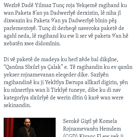
Wezîrê Dadê Yilmaz Tunç roja Yekşemê ragihand ku
wan Paketa 8’an ya Dadwerîyê derxistin, lê niha jî
dixwazin ku Paketa 9’an ya Dadwerîyê bînin pêş
parlementoyê. Tunç di derheqê naveroka paketê de
agahî neda, lê ragihand ku ew li ser vê paketa 9’an hê
xebatên xwe didomînin.
Di vê paketê de madeya ku herî zêde bal dikşîne,
“Qanûna Sîxûrî ya Çalak” e. Tê ragihandin ku ev qanûn
yekser rojnamevanan eleqeder dike. Sazîyên
ragihandinê ku ji Yekîtîya Ewrupa alîkarî digirin, yên
ku nûnertîya wan li Tirkîyê tuneye, dibe ku di nav
kategorîya sîxûrîyê de werin dîtin û karê wan were
sekinandin.
Serokê Giştî yê Komela
Rojnamevanên Hemdem
(ÇGD) Kivanç El ew yek ji