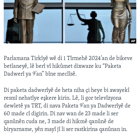
ÇAND Û HUNER
SERNIVÎS
SORANÎ
Learning English
Parlamana Tirkîyê wê di 1 Tîrmehê 2024’an de bikeve
FOLLOW US
betlaneyê, lê berî vî hikûmet dixwaze ku “Paketa
Dadwerî ya 9’an” bîne meclîsê.
Di paketa dadwerîyê de heta niha çi heye bi awayekî
Zimanên Din
resmî nehatîye eşkere kirin. Lê, li gor televîzyona
dewletê ya TRT, di nava Paketa 9’an ya Dadwerîyê de
60 made cî digirin. Di nav wan de 23 made li ser
qanûnên cuda ne, 3 made di hikmê qanûnê de
biryarname, yên mayî jî li ser rastkirina qanûnan in.