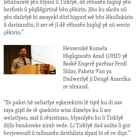
îstixbaratê yên bîyanî li Tirkîyê, dê rêbazên hiqûqî yên
berfireh û pêşîlêgirtinê bên çêkirin. Jibo ku sûcên nû
yên sîxûrîyê bi awayekî dûrî hişyarî wê bên lêkolînkirin
û darizandin, li ser vê jî dê rêbazên hiqûqî yê nû werin
çêkirin.”
Hevserokê Komela
Hiqûqzanên Azad (OHD) yê
Baskê Enqerê parêzar Ferdî
Sîdar, Paketa 9’an ya
Dadwerîyê ji Dengê Amerîka
re nîrxand.
“Ev paket hê nehatîye eşkerekirin lê tiştê ku di nav
raya giştî de tê qisekirin wisa dixwîye ku li ser
welatîyan, sazî û rêxistinan, bîyanîyên ku li Tirkîyê
dijîn bandoreke xirab vede. Li Tirkîyê dad aniha li gor
berjewendî û talîmatên desthilata sîyasî bi rê ve diçe.”