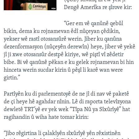
Dengê Amerîka re şîrove kir:
“Ger em vê qanûnê qebûl
bikin, dema ku rojnamevan êdî nûçeyan çêdikin,
yekser wê rastî otosansûrê werin. Jiber ku qanûna
dezenformasyon (nûçeyên derewîn) heye, jiber vê yekê
jî ji xwe otosansûr destpê kiriye, wê piştî vî zêdetir
bibe. Bi vê qanûnê pêkan e ku gelek rojnamevan bi hin
hinceta werin sucdar kirin û pêşî li karê wan were
girtin.”
Partîyên ku di parlementoyê de ne jî di nav vê paketê
de çi heye hê agahdar nînin. Lê di raporta televîzyona
dewletê TRT’yê ev yek wek “Tîpa Nû ya Sîxûrîyê” hat
ragihandin û wiha hate tomar kirin:
“Jibo rêgirtina li çalakîyên sîxûrîyê yên rêxistinên