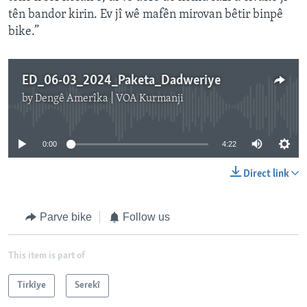
tên bandor kirin. Ev jî wê mafên mirovan bêtir binpê
bike.”
ED_06-03_2024_Paketa_Dadweriye
by
Dengê Amerîka | VOA Kurmanji
No media source currently available
0:00
4:22
Direct link
Parve bike
Follow us
This item is part of
Tirkîye
Serekî