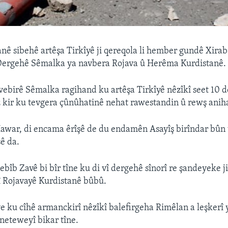
nê sibehê artêşa Tirkîyê ji qereqola li hember gundê Xira
Dergehê Sêmalka ya navbera Rojava û Herêma Kurdistanê.
ebirê Sêmalka ragihand ku artêşa Tirkîyê nêzîkî seet 10 d
ez kir ku tevgera çûnûhatinê nehat rawestandin û rewş anih
Hawar, di encama êrîşê de du endamên Asayîş birîndar bûn 
şê da.
îb Zavê bi bîr tîne ku di vî dergehê sînorî re şandeyeke 
î Rojavayê Kurdistanê bûbû.
ye ku cîhê armanckirî nêzîkî balefirgeha Rimêlan a leşkerî 
neteweyî bikar tîne.