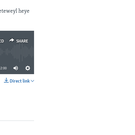
neteweyî heye
ED
SHARE
2:00
Direct link
SHARE