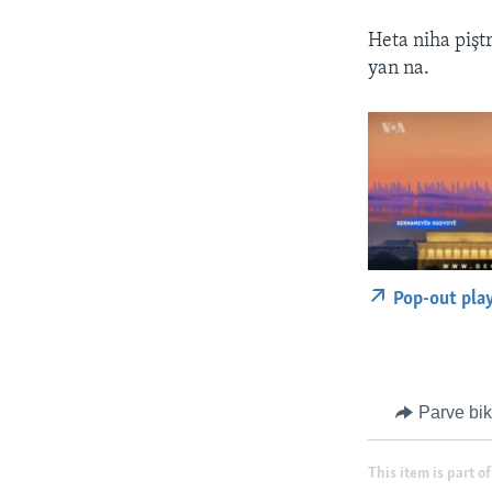
Heta niha pişt
yan na.
Pop-out pla
Parve bi
This item is part of