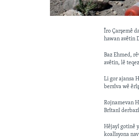
Îro Çarşemê da
hawan avêtin 
Baz Ehmed, rêv
avêtin, lê teq
Li gor ajansa 
bersîva wê êrî
Rojnamevan Heb
Brîtanî derbaz
Hêjayî gotinê 
koalîsyona nav