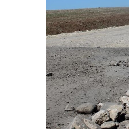
ÇAND Û HUNER
SERNIVÎS
SORANÎ