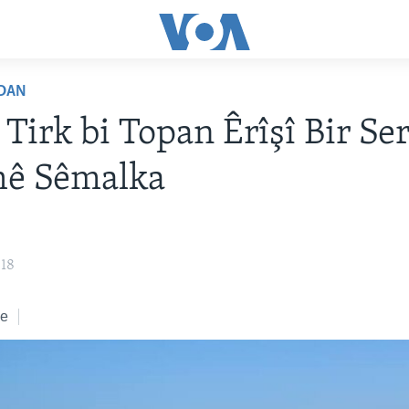
DAN
 Tirk bi Topan Êrîşî Bir Se
hê Sêmalka
018
ke