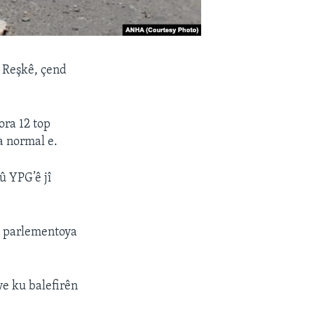
b Reşkê, çend
ora 12 top
a normal e.
û YPG’ê jî
ji parlementoya
ye ku balefirên