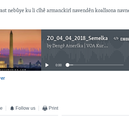
rast nebûye ku li cîhê armanckirî navendên koalîsona nav
ZO_04_04_2018_Semelka
EMB
by
Dengê Amerîka | VOA Kurmanji
No media source currently available
0:00
yer
EMBED
ke
Follow us
Print