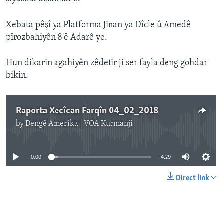
Xebata pêşî ya Platforma Jinan ya Dîcle û Amedê
pîrozbahiyên 8'ê Adarê ye.
Hun dikarin agahiyên zêdetir ji ser fayla deng gohdar
bikin.
Raporta Xecîcan Farqîn 04_02_2018
by
Dengê Amerîka | VOA Kurmanji
No media source currently available
0:00
4:29
Direct link