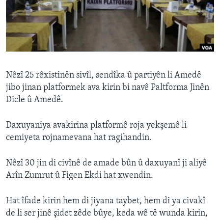
ÇAND Û HUNER
SERNIVÎS
SORANÎ
Learning English
Nêzî 25 rêxistinên sivîl, sendîka û partiyên li Amedê
jibo jinan platformek ava kirin bi navê Paltforma Jinên
FOLLOW US
Dicle û Amedê.
Daxuyaniya avakirina platformê roja yekşemê li
cemiyeta rojnamevana hat ragihandin.
Zimanên Din
Nêzî 30 jin di civînê de amade bûn û daxuyanî ji aliyê
Arîn Zumrut û Figen Ekdi hat xwendin.
Hat îfade kirin hem di jiyana taybet, hem di ya civakî
de li ser jinê şidet zêde bûye, keda wê tê wunda kirin,