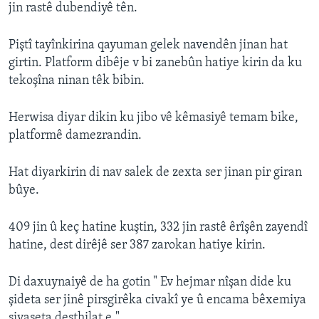
jin rastê dubendiyê tên.
Piştî tayînkirina qayuman gelek navendên jinan hat
girtin. Platform dibêje v bi zanebûn hatiye kirin da ku
tekoşîna ninan têk bibin.
Herwisa diyar dikin ku jibo vê kêmasiyê temam bike,
platformê damezrandin.
Hat diyarkirin di nav salek de zexta ser jinan pir giran
bûye.
409 jin û keç hatine kuştin, 332 jin rastê êrîşên zayendî
hatine, dest dirêjê ser 387 zarokan hatiye kirin.
Di daxuynaiyê de ha gotin " Ev hejmar nîşan dide ku
şideta ser jinê pirsgirêka civakî ye û encama bêxemiya
siyaseta desthilat e."