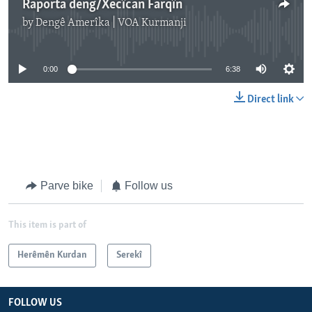
Raporta deng/Xecîcan Farqîn
by
Dengê Amerîka | VOA Kurmanji
No media source currently available
0:00
6:38
Direct link
Parve bike
Follow us
This item is part of
Herêmên Kurdan
Serekî
FOLLOW US