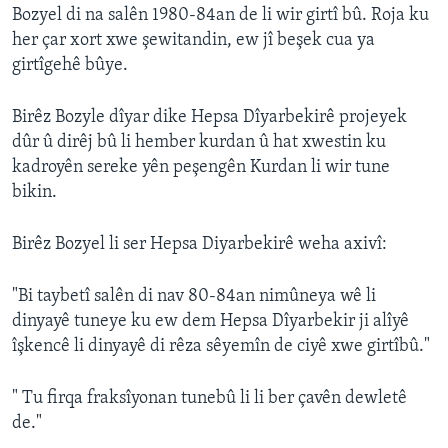
Bozyel di na salên 1980-84an de li wir girtî bû. Roja ku
her çar xort xwe şewitandin, ew jî beşek cua ya
girtîgehê bûye.
Birêz Bozyle dîyar dike Hepsa Dîyarbekirê projeyek
dûr û dirêj bû li hember kurdan û hat xwestin ku
kadroyên sereke yên peşengên Kurdan li wir tune
bikin.
Birêz Bozyel li ser Hepsa Diyarbekirê weha axivî:
"Bi taybetî salên di nav 80-84an nimûneya wê li
dinyayê tuneye ku ew dem Hepsa Dîyarbekir ji alîyê
îşkencê li dinyayê di rêza sêyemîn de ciyê xwe girtîbû."
" Tu firqa fraksîyonan tunebû li li ber çavên dewletê
de."