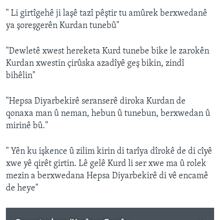
" Li girtîgehê ji laşê tazî pêştir tu amûrek berxwedanê
ya şoreşgerên Kurdan tunebû"
"Dewletê xwest hereketa Kurd tunebe bike le zarokên
Kurdan xwestin çirûska azadîyê geş bikin, zindî
bihêlin"
"Hepsa Diyarbekirê seranserê diroka Kurdan de
qonaxa man û neman, hebun û tunebun, berxwedan û
mirinê bû."
" Yên ku işkence û zilim kirin di tarîya dîrokê de di cîyê
xwe yê qirêt girtin. Lê gelê Kurd li ser xwe ma û rolek
mezin a berxwedana Hepsa Diyarbekirê di vê encamê
de heye"