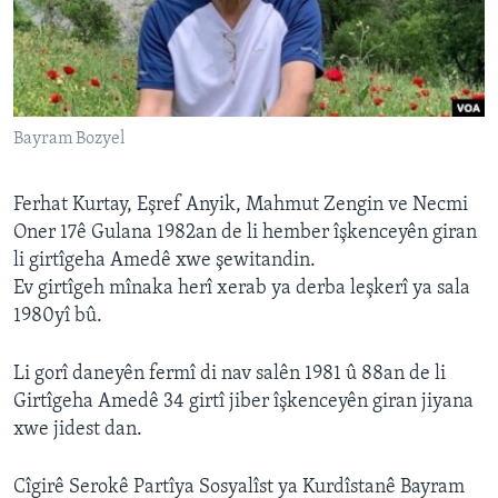
ÇAND Û HUNER
SERNIVÎS
SORANÎ
Bayram Bozyel
Learning English
Ferhat Kurtay, Eşref Anyik, Mahmut Zengin ve Necmi
FOLLOW US
Oner 17ê Gulana 1982an de li hember îşkenceyên giran
li girtîgeha Amedê xwe şewitandin.
Ev girtîgeh mînaka herî xerab ya derba leşkerî ya sala
1980yî bû.
Zimanên Din
Li gorî daneyên fermî di nav salên 1981 û 88an de li
Girtîgeha Amedê 34 girtî jiber îşkenceyên giran jiyana
xwe jidest dan.
Cîgirê Serokê Partîya Sosyalîst ya Kurdîstanê Bayram