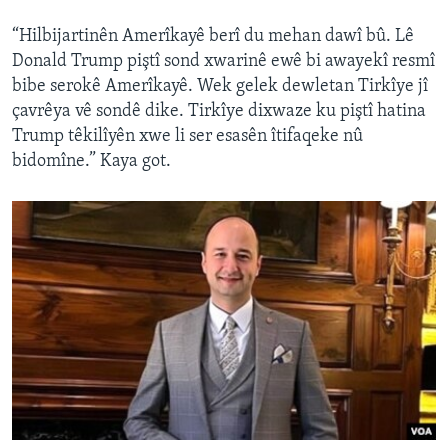
“Hilbijartinên Amerîkayê berî du mehan dawî bû. Lê
Donald Trump piştî sond xwarinê ewê bi awayekî resmî
bibe serokê Amerîkayê. Wek gelek dewletan Tirkîye jî
çavrêya vê sondê dike. Tirkîye dixwaze ku piştî hatina
Trump têkilîyên xwe li ser esasên îtifaqeke nû
bidomîne.” Kaya got.