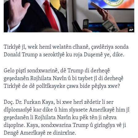
ÇAND Û HUNER
SERNIVÎS
SORANÎ
Learning English
Tirkîyê jî, wek hemî welatên cîhanê, çavdêriya sonda
Donald Trump a seroktîyê ku roja Duşemê ye, dike.
FOLLOW US
Gelo piştî sondxwarinê, dê Trump di derheqê
geşedanên Rojhilata Navîn û bi taybet jî di derheqê
Tirkîyê de dê polîtîkayeke çawa bide pêşîya xwe?
Zimanên Din
Doç. Dr. Furkan Kaya, bi xwe herî zêdetir li ser
dîplomasîyê kar dike û him sîyasete Amerîkayê him jî
geşedanên li Rojhilata Navîn ku pêk tên ji nêzva
dişopîne. Kaya, sondxwarina Trump û girîngîya vê ji
Dengê Amerîkayê re dinirxîne.