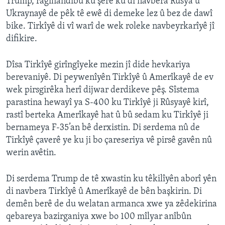
Trump, ragihandibû ku şerê ku di navbera Rûsya û
Ukraynayê de pêk tê ewê di demeke lez û bez de dawî
bike. Tirkîyê di vî warî de wek roleke navbeyrkarîyê jî
difikire.
Dîsa Tirkîyê girîngîyeke mezin jî dide hevkariya
berevaniyê. Di peywenîyên Tirkîyê û Amerîkayê de ev
wek pirsgirêka herî dijwar derdikeve pêş. Sîstema
parastina hewayî ya S-400 ku Tirkîyê ji Rûsyayê kirî,
rastî berteka Amerîkayê hat û bû sedam ku Tirkîyê ji
bernameya F-35’an bê derxistin. Di serdema nû de
Tirkîyê çaverê ye ku ji bo çareseriya vê pirsê gavên nû
werin avêtin.
Di serdema Trump de tê xwastin ku têkilîyên aborî yên
di navbera Tirkîyê û Amerîkayê de bên başkirin. Di
demên berê de du welatan armanca xwe ya zêdekirina
qebareya bazirganiya xwe bo 100 mîlyar anîbûn