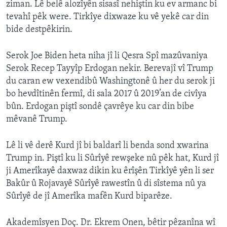
ziman. Lê belê alozîyên sisasî nehiştin ku ev armanc bi
tevahî pêk were. Tirkîye dixwaze ku vê yekê car din
bide destpêkirin.
Serok Joe Biden heta niha jî li Qesra Spî mazûvaniya
Serok Recep Tayyîp Erdogan nekir. Berevajî vî Trump
du caran ew vexendibû Washingtonê û her du serok ji
bo hevdîtinên fermî, di sala 2017 û 2019’an de civîya
bûn. Erdogan piştî sondê çavrêye ku car din bibe
mêvanê Trump.
Lê li vê derê Kurd jî bi baldarî li benda sond xwarina
Trump in. Piştî ku li Sûrîyê rewşeke nû pêk hat, Kurd jî
ji Amerîkayê daxwaz dikin ku êrîşên Tirkîyê yên li ser
Bakûr û Rojavayê Sûrîyê rawestîn û di sîstema nû ya
Sûrîyê de jî Amerîka mafên Kurd biparêze.
Akademîsyen Doç. Dr. Ekrem Onen, bêtir pêzanîna wî