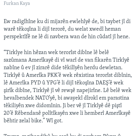
Furkan Kaya
Ew radigîhîne ku di mijarên ewlehîyê de, bi taybet jî di
warê têkoşîna li dijî terorê, du welat xwedî heman
perspektîfê ne lê di navbera wan de hin cûdatî jî hene.
“Tirkîye hin hêzan wek terorîst dibîne lê belê
sazûmana Amerîkayê di vî warî de van fikarên Tirkîyê
nabîne û ev jî zirarê dide têkilîyên herdu dewletan.
Tirkîyê û Amerîka PKK’ê wek rêxistina terorîst dibînin,
lê Amerîka PYD û YPG’ê li dijî têkoşîna DAEŞ’ê wek
şirîk dibîne, Tirkîyê jî vê rewşê napejirîne. Lê belê wek
hevalbendek NATO’yê, bi awayekî dîrokî em parastina
têkiliyên xwe didomînin. Ji ber vê jî Tirkîyê dê piştî
20’ê Rêbendanê polîtîkayên xwe li hemberî Amerîkayê
bêhtir zelal bike.” Wî got.