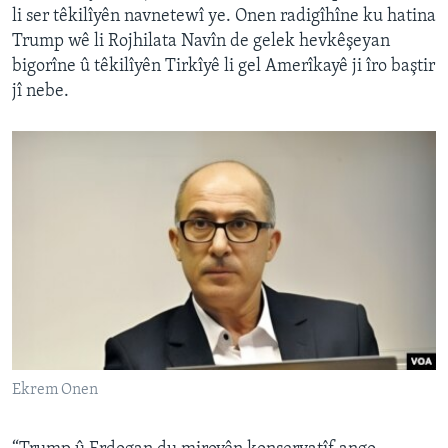
li ser têkilîyên navnetewî ye. Onen radigîhîne ku hatina
Trump wê li Rojhilata Navîn de gelek hevkêşeyan
bigorîne û têkilîyên Tirkîyê li gel Amerîkayê ji îro baştir
jî nebe.
Ekrem Onen