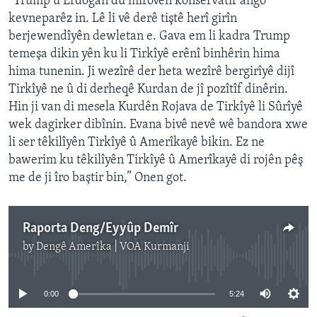
“Trump û Erdogan du mirovên konservatîf ango
kevneparêz in. Lê li vê derê tiştê herî girîn
berjewendîyên dewletan e. Gava em li kadra Trump
temeşa dikin yên ku li Tirkîyê erênî binhêrin hima
hima tunenin. Ji wezîrê der heta wezîrê bergirîyê dijî
Tirkîyê ne û di derheqê Kurdan de jî pozîtîf dinêrin.
Hin ji van di mesela Kurdên Rojava de Tirkîyê li Sûrîyê
wek dagirker dibînin. Evana bivê nevê wê bandora xwe
li ser têkilîyên Tirkîyê û Amerîkayê bikin. Ez ne
bawerim ku têkilîyên Tirkîyê û Amerîkayê di rojên pêş
me de ji îro baştir bin,” Onen got.
Raporta Deng/Eyyûp Demîr
by
Dengê Amerîka | VOA Kurmanji
No media source currently available
0:00
5:24