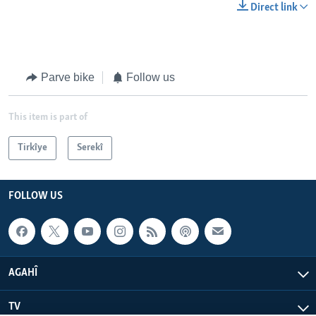
Direct link
Parve bike
Follow us
This item is part of
Tirkîye
Serekî
FOLLOW US
AGAHÎ
TV