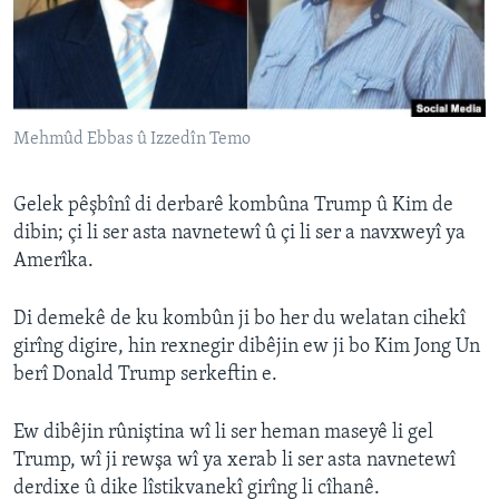
ÇAND Û HUNER
SERNIVÎS
SORANÎ
Mehmûd Ebbas û Izzedîn Temo
Learning English
Gelek pêşbînî di derbarê kombûna Trump û Kim de
FOLLOW US
dibin; çi li ser asta navnetewî û çi li ser a navxweyî ya
Amerîka.
Di demekê de ku kombûn ji bo her du welatan cihekî
Zimanên Din
girîng digire, hin rexnegir dibêjin ew ji bo Kim Jong Un
berî Donald Trump serkeftin e.
Ew dibêjin rûniştina wî li ser heman maseyê li gel
Trump, wî ji rewşa wî ya xerab li ser asta navnetewî
derdixe û dike lîstikvanekî girîng li cîhanê.