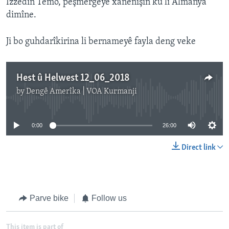
Izzedîn Temo, pêşmergeyê xanenişin ku li Almanya
dimîne.
Ji bo guhdarîkirina li bernameyê fayla deng veke
Hest û Helwest 12_06_2018
by
Dengê Amerîka | VOA Kurmanji
No media source currently available
0:00
26:00
Direct link
Parve bike
Follow us
This item is part of