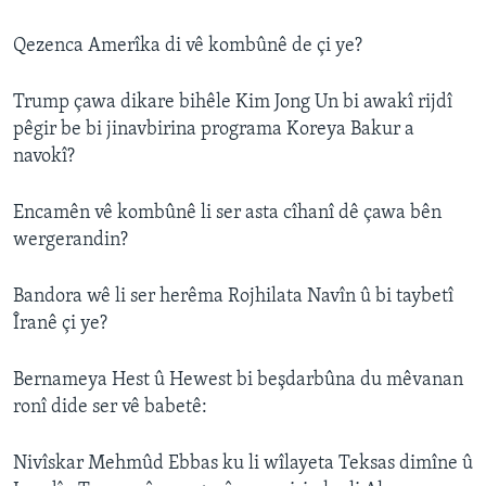
Qezenca Amerîka di vê kombûnê de çi ye?
Trump çawa dikare bihêle Kim Jong Un bi awakî rijdî
pêgir be bi jinavbirina programa Koreya Bakur a
navokî?
Encamên vê kombûnê li ser asta cîhanî dê çawa bên
wergerandin?
Bandora wê li ser herêma Rojhilata Navîn û bi taybetî
Îranê çi ye?
Bernameya Hest û Hewest bi beşdarbûna du mêvanan
ronî dide ser vê babetê:
Nivîskar Mehmûd Ebbas ku li wîlayeta Teksas dimîne û