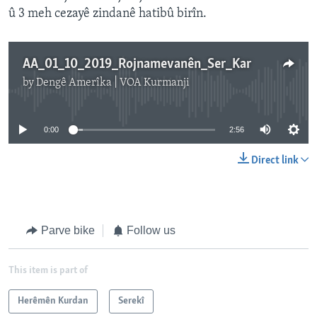
û 3 meh cezayê zindanê hatibû birîn.
AA_01_10_2019_Rojnamevanên_Ser_Kar
by
Dengê Amerîka | VOA Kurmanji
No media source currently available
0:00
2:56
Direct link
Parve bike
Follow us
This item is part of
Herêmên Kurdan
Serekî