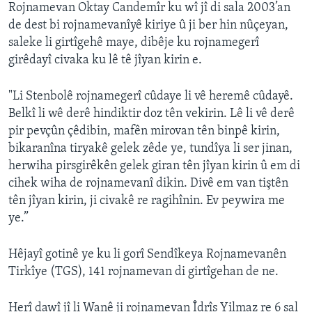
Rojnamevan Oktay Candemîr ku wî jî di sala 2003’an
de dest bi rojnamevanîyê kiriye û ji ber hin nûçeyan,
saleke li girtîgehê maye, dibêje ku rojnamegerî
girêdayî civaka ku lê tê jîyan kirin e.
"Li Stenbolê rojnamegerî cûdaye li vê heremê cûdayê.
Belkî li wê derê hindiktir doz tên vekirin. Lê li vê derê
pir pevçûn çêdibin, mafên mirovan tên binpê kirin,
bikaranîna tiryakê gelek zêde ye, tundîya li ser jinan,
herwiha pirsgirêkên gelek giran tên jîyan kirin û em di
cihek wiha de rojnamevanî dikin. Divê em van tiştên
tên jîyan kirin, ji civakê re ragihînin. Ev peywira me
ye.”
Hêjayî gotinê ye ku li gorî Sendîkeya Rojnamevanên
Tirkîye (TGS), 141 rojnamevan di girtîgehan de ne.
Herî dawî jî li Wanê ji rojnamevan Îdrîs Yilmaz re 6 sal