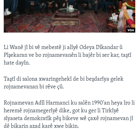
ÇAND Û HUNER
SERNIVÎS
SORANÎ
Learning English
Li Wanê jî bi vê mebestê ji alîyê Odeya Dîkandar û
Pîşekaran ve bo rojnamevanên li bajêr bi ser kar, taştî
FOLLOW US
hate dayîn.
Taştî di salona xwaringehekî de bi beşdarîya gelek
rojnamevanan bi rêve çû.
Zimanên Din
Rojnamevan Adîl Harmanci ku salên 1990'an heya îro li
heremê rojnamegerîyê dike, got ku ger li Tirkîyê
sîyaseta demokratîk pêş bikeve wê çaxê rojnamevan jî
dê bikarin azad karê xwe bikin.