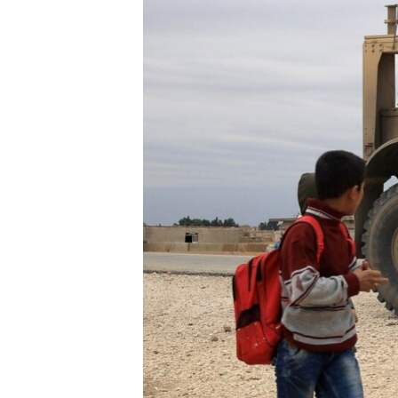
ÇAND Û HUNER
SERNIVÎS
SORANÎ