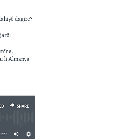
lahiyê dagire?
jarê:
imîne,
ku li Almanya
ED
SHARE
33:27