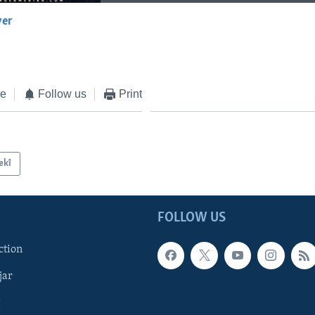
yer
EMBED
ke
Follow us
Print
ekî
FOLLOW US
ction
jar
î