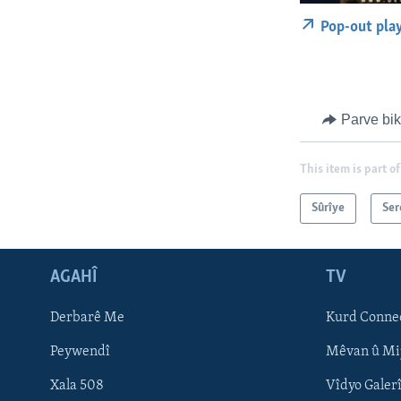
Pop-out pla
Parve bi
This item is part of
Sûrîye
Ser
AGAHÎ
TV
Learning English
Derbarê Me
Kurd Conne
FOLLOW US
Peywendî
Mêvan û Mi
Xala 508
Vîdyo Galer