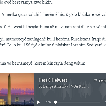
êje ewê berevaniya xwe bikin.
 Amerîka çiqas valahî li herêmê hîşt û gelo kî dikare wê va
 û Helwest bi beşdarbûna sê mêvanan ronî dide ser vê mi
î, mamosteyê zanîngehê ku li herêma Kurdistana Îraqê d
rê Çello ku li Sûriyê dimîne û nivîskar Îbrahîm Sediyanî 
rina vê bernameyê, kerem kin fayla deng vekin:
Hest û Helwest
EMB
by
Dengê Amerîka | VOA Kurmanji
No media source currently available
0:00