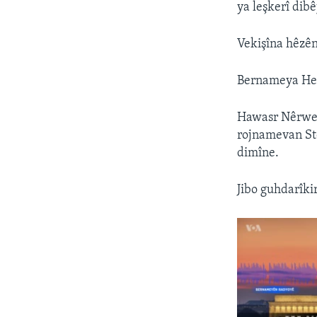
ya leşkerî dib
Vekişîna hêzên
Bernameya Hest
Hawasr Nêrwey
rojnamevan Stê
dimîne.
Jibo guhdarîki