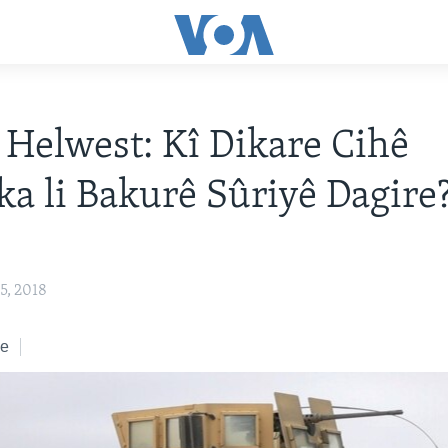
 Helwest: Kî Dikare Cihê
a li Bakurê Sûriyê Dagire
5, 2018
ke