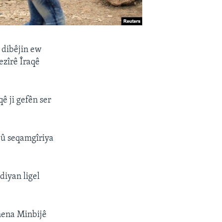
 dibêjin ew
ezîrê Îraqê
ê ji gefên ser
 û seqamgîriya
diyan ligel
mena Minbijê