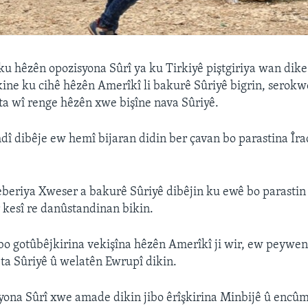
u hêzên opozisyona Sûrî ya ku Tirkiyê piştgiriya wan dike
ne ku cihê hêzên Amerîkî li bakurê Sûriyê bigrin, serokw
a wî renge hêzên xwe bişîne nava Sûriyê.
î dibêje ew hemî bijaran didin ber çavan bo parastina Îraq
beriya Xweser a bakurê Sûriyê dibêjin ku ewê bo parastin
 kesî re danûstandinan bikin.
bo gotûbêjkirina vekişîna hêzên Amerîkî ji wir, ew peywen
a Sûriyê û welatên Ewrupî dikin.
yona Sûrî xwe amade dikin jibo êrîşkirina Minbijê û encû