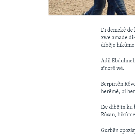
Di demekê de k
xwe amade diki
dibêje hikûmet
Adil Ebdulmehd
sînorê wê.
Berpirsên Rêve
herêmê, bi her
Ew dibêjin ku 
Rûsan, hikûmet
Gurbên opozis