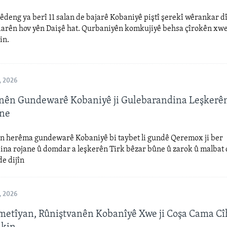
êdeng ya berî 11 salan de bajarê Kobaniyê piştî şerekî wêrankar dî
darên hov yên Daişê hat. Qurbaniyên komkujiyê behsa çîrokên xw
in.
, 2026
nên Gundewarê Kobaniyê ji Gulebarandina Leşkerên
ûne
n herêma gundewarê Kobaniyê bi taybet li gundê Qeremox ji ber
na rojane û domdar a leşkerên Tirk bêzar bûne û zarok û malbat d
de dijîn
, 2026
metîyan, Rûniştvanên Kobanîyê Xwe ji Coşa Cama C