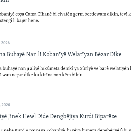
akin
Kobanîyê coşa Cama Cîhanê bi civatên germ berdewam dikin, tevî k
stengî li bajêr hene.
, 2026
na Buhayê Nan li Kobanîyê Welatîyan Bêzar Dike
a buhayê nan ji alîyê hikûmeta demkî ya Sûrîyê ve barê welatîyên 
û wan neçar dike ku kirîna nan kêm bikin.
, 2026
îyê Jinek Hewl Dide Dengbêjîya Kurdî Biparêze
jineke Kurd ji navçeya Kobanîyê, bi rêya hunera dengbêjîyê û bi