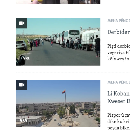
MEHA PÊNC 1
Derbider
Piştî derbi
vegerîya Ef
kêfxweş in
MEHA PÊNC 1
Li Koban
Xweser D
Pispor û ça
dike ku kr
peyda bike