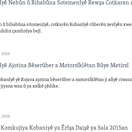
îyê Nebûn û Bihabûna Sotemenîyê Rewşa Cotkaran A
ûn û bihabûna sitomenîyê, cotkarên Kobanîyê rûberên zevîyên xwe
didin çandinîya bejî.
, 2026
îyê Ajotina Bêserûber a Motorsîklêtan Bûye Metirsî
obanîyê yê Rojava ajotina bêserûber a motorsîklêtan ji alîyê ciwan
i jiyana wan û ya xelkê çêdike.
, 2026
 Komkujiya Kobaniyê ya Êrîşa Daişê ya Sala 2015an