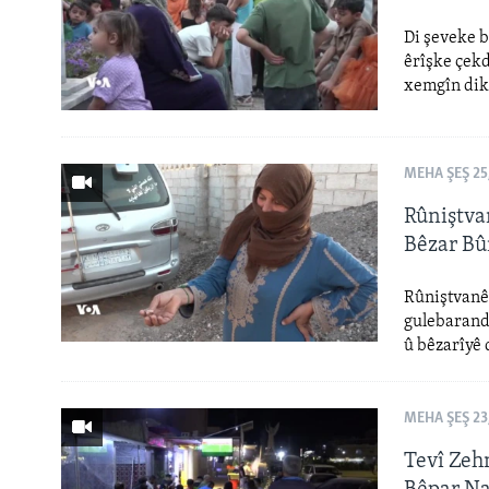
Di şeveke b
êrîşke çek
xemgîn dik
MEHA ŞEŞ 25
Rûniştva
Bêzar B
Rûniştvanê
gulebarandi
û bêzarîyê 
MEHA ŞEŞ 23
Tevî Zeh