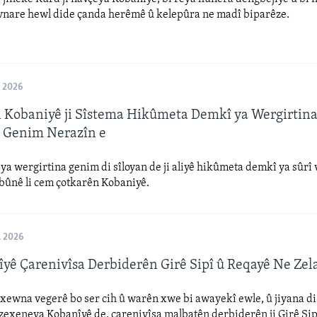
nare hewl dide çanda herêmê û kelepûra ne madî biparêze.
 2026
 Kobaniyê ji Sîstema Hikûmeta Demkî ya Wergirtin
 Genim Nerazîn e
ya wergirtina genim di sîloyan de ji aliyê hikûmeta demkî ya sûrî
bûnê li cem çotkarên Kobaniyê.
, 2026
îyê Çarenivîsa Derbiderên Girê Sipî û Reqayê Ne Zela
xewna vegerê bo ser cih û warên xwe bi awayekî ewle, û jiyana di
zexeneya Kobanîyê de, çarenivîsa malbatên derbiderên ji Girê Sip