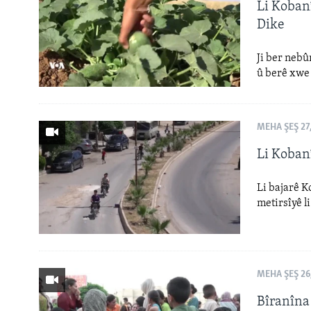
ÇAND Û HUNER
Li Koban
Dike
SERNIVÎS
SORANÎ
Ji ber neb
û berê xwe 
MEHA ŞEŞ 27
Li Koban
Li bajarê K
metirsîyê l
MEHA ŞEŞ 26
Bîranîna