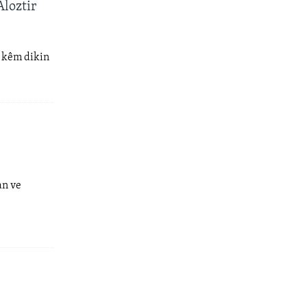
loztir
 kêm dikin
an ve