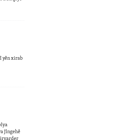
î yên xirab
bîya
ya Jîngehê
biryarder