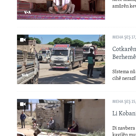
amûrên kev
MEHA ŞEŞ 17,
Cotkarên
Berhemê
Sîstema nû 
cihê nerazî
MEHA ŞEŞ 15
Li Koban
Di navbera 
kavilên mu