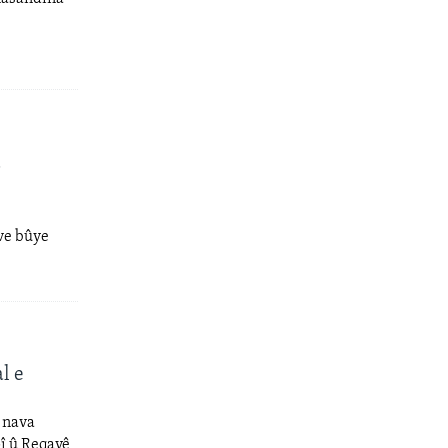
a
 ve bûye
l e
 nava
î û Reqayê