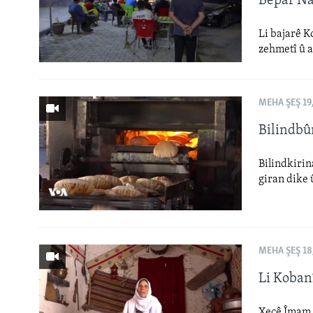
Bêpar N
Li bajarê 
zehmetî û a
MEHA ŞEŞ 19
Bilindbû
Bilindkirin
giran dike 
MEHA ŞEŞ 18
Li Koban
Xecê Îmam, 