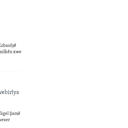
 Kobanîyê
 milkên xwe
vebirîya
 ligel Şamê
weser