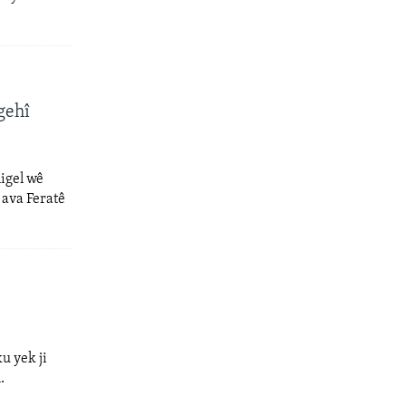
gehî
igel wê
 ava Feratê
u yek ji
.