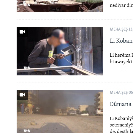
nediyar di
MEHA ŞEŞ 13
Li Koban
Li herêma K
bi awayekî 
MEHA ŞEŞ 05
Dûmana O
Li Kobanîy
sotemenîyê 
de, desthil