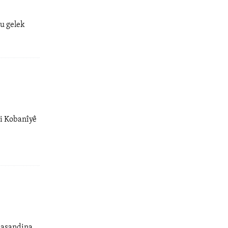
u gelek
li Kobanîyê
 nasandina