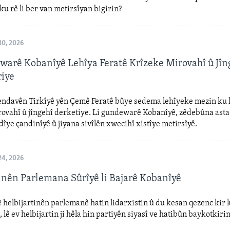
 ku rê li ber van metirsîyan bigirin?
0, 2026
warê Kobanîyê Lehîya Feratê Krîzeke Mirovahî û Jîn
riye
endavên Tirkîyê yên Çemê Feratê bûye sedema lehîyeke mezin ku l
ovahî û jîngehî derketiye. Li gundewarê Kobanîyê, zêdebûna asta
dîye çandinîyê û jiyana sivîlên xwecihî xistîye metirsîyê.
4, 2026
tinên Parlemana Sûrîyê li Bajarê Kobanîyê
 helbijartinên parlemanê hatin lidarxistin û du kesan qezenc kir k
 lê ev helbijartin ji hêla hin partiyên siyasî ve hatibûn baykotkirin