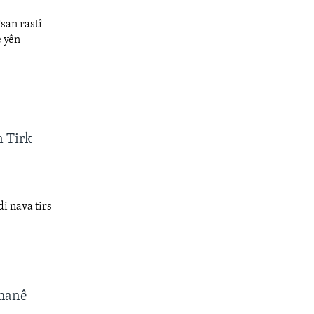
san rastî
e yên
 Tirk
i nava tirs
îhanê