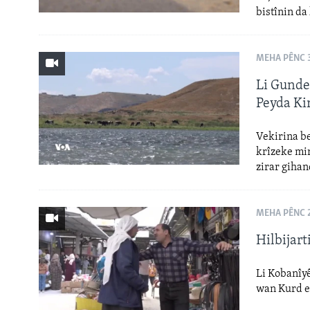
bistînin da
MEHA PÊNC 3
Li Gunde
Peyda Ki
Vekirina b
krîzeke mir
zirar gihan
MEHA PÊNC 2
Hilbijar
Li Kobanîyê
wan Kurd e,