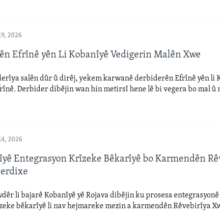
9, 2026
ên Efrînê yên Li Kobanîyê Vedigerin Malên Xwe
derîya salên dûr û dirêj, yekem karwanê derbiderên Efrînê yên li
rînê. Derbider dibêjin wan hin metirsî hene lê bi vegera bo mal û
.
4, 2026
îyê Entegrasyon Krîzeke Bêkarîyê bo Karmendên Rê
erdixe
vdêr li bajarê Kobanîyê yê Rojava dibêjin ku prosesa entegrasyonê
îzeke bêkarîyê li nav hejmareke mezin a karmendên Rêvebirîya X
.