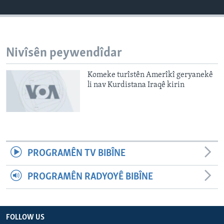
ÇAND Û HUNER
SERNIVÎS
SORANÎ
Nivîsên peywendîdar
Learning English
Komeke turîstên Amerîkî geryanekê
li nav Kurdistana Iraqê kirin
FOLLOW US
Zimanên Din
PROGRAMÊN TV BIBÎNE
PROGRAMÊN RADYOYÊ BIBÎNE
FOLLOW US