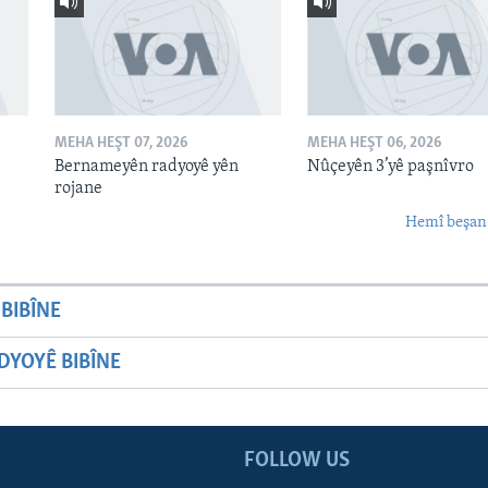
MEHA HEŞT 07, 2026
MEHA HEŞT 06, 2026
Bernameyên radyoyê yên
Nûçeyên 3’yê paşnîvro
rojane
Hemî beşan
BIBÎNE
YOYÊ BIBÎNE
FOLLOW US