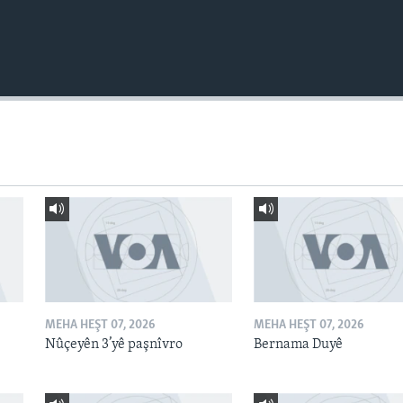
MEHA HEŞT 07, 2026
MEHA HEŞT 07, 2026
Nûçeyên 3’yê paşnîvro
Bernama Duyê