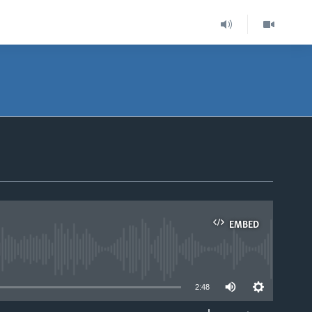
EMBED
able
2:48