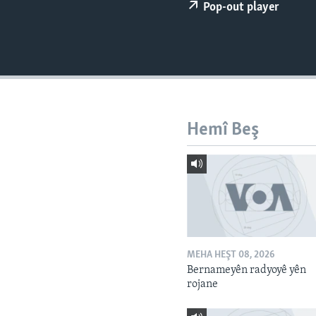
ÇAND Û HUNER
Pop-out player
SERNIVÎS
SORANÎ
Hemî Beş
MEHA HEŞT 08, 2026
Bernameyên radyoyê yên
rojane