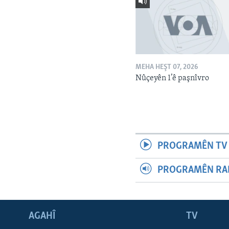
MEHA HEŞT 07, 2026
Nûçeyên 1’ê paşnîvro
PROGRAMÊN TV 
PROGRAMÊN RAD
AGAHÎ
TV
Learning English