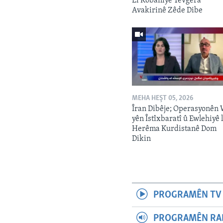
Li Kobanîyê Tevgera
Avakirinê Zêde Dibe
MEHA HEŞT 05, 2026
Îran Dibêje; Operasyonên
yên Îstîxbaratî û Ewlehiyê l
Herêma Kurdistanê Dom
Dikin
PROGRAMÊN TV 
PROGRAMÊN RAD