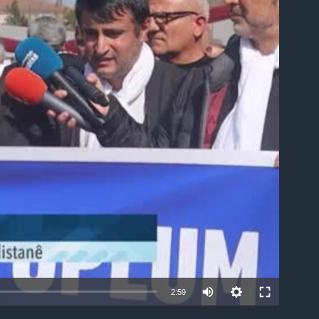
able
Auto
2:59
240p