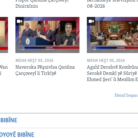
Pispor Qanûna Çarçoveyî
Bernameya Televîzyonî 
Dinirxînin
08-2026
MEHA HEŞT 05, 2026
MEHA HEŞT 05, 2026
 Wan
Naveroka Pêşnivîsa Qanûna
Agahî Derabrê Kombûn
i
Çarçoveyî li Tirkîyê
Serokê Demkî yê Sûriyê
Ehmed Şeri' û Mezlûm 
Hemî beşan
BIBÎNE
YOYÊ BIBÎNE