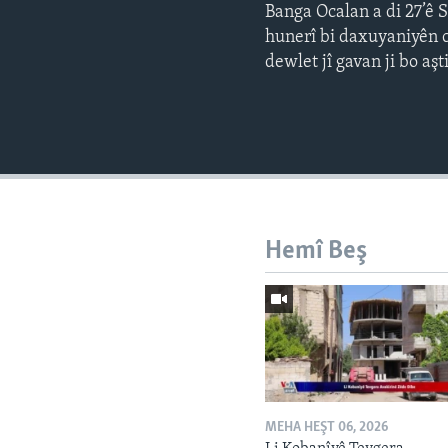
Banga Ocalan a di 27’ê 
hunerî bi daxuyaniyên cu
dewlet jî gavan ji bo aşt
Hemî Beş
MEHA HEŞT 06, 2026