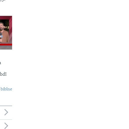
05-
a
Ebdî
 bibîne