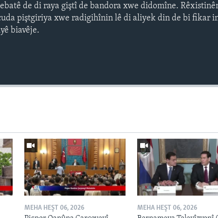
Sebatê de di raya giştî de bandora xwe didomîne. Rêxistinê
da piştgiriya xwe radigihînin lê di aliyek din de bi fikar i
iyê biavêje.
Auto
240p
360p
720p
1080p
MEHA HEŞT 06, 2026
MEHA HEŞT 06, 2026