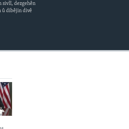
n sivlî, dezgehên
EMBED
360p
n û dibêjin divê
480p
720p
1080p
480p