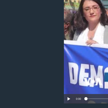
ÇAND Û HUNER
SERNIVÎS
SORANÎ
0:00