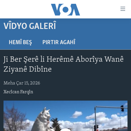
Lînkên
eksesibilîtî
Yekser
VÎDYO GALERÎ
here
DESTPÊK
naveroka
NÛÇE
HEMÎ BEŞ
PIRTIR AGAHÎ
serekî
HERÊMÊN KURDAN
Yekser
VÎDYO GALERÎ
Ji Ber Şerê li Herêmê Aborîya Wanê
here
AMERÎKA
FOTO GALERÎ
Malpera
Ziyanê Dibîne
TIRKÎYE
RADYO
serekî
Yekser
Meha Çar 15, 2026
SÛRÎYE
HEVPEYVÎN
here
Xecîcan Farqîn
ÎRAQ
Lêgerînê
ÎRAN
ROJHILATA NAVÎN
CÎHAN