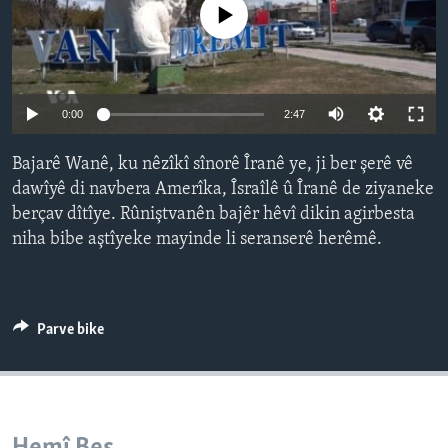
No media source currently available
ÇAND Û HUNER
SERNIVÎS
SORANÎ
Auto
0:00
2:47
Learning English
240p
Bajarê Wanê, ku nêzîkî sînorê Îranê ye, ji ber şerê vê
360p
dawîyê di navbera Amerîka, Îsraîlê û Îranê de ziyaneke
FOLLOW US
berçav dîtîye. Rûniştvanên bajêr hêvî dikin agirbesta
480p
Auto
240p
360p
480p
niha bibe aştîyeke mayinde li seranserê herêmê.
720p
720p
1080p
1080p
Zimanên Din
Parve bike