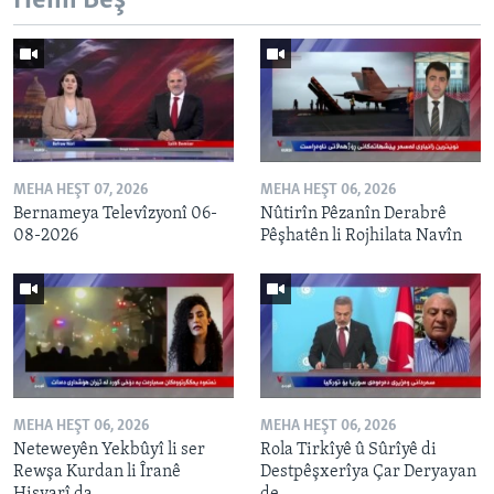
Hemî Beş
MEHA HEŞT 07, 2026
MEHA HEŞT 06, 2026
Bernameya Televîzyonî 06-
Nûtirîn Pêzanîn Derabrê
08-2026
Pêşhatên li Rojhilata Navîn
MEHA HEŞT 06, 2026
MEHA HEŞT 06, 2026
Neteweyên Yekbûyî li ser
Rola Tirkîyê û Sûrîyê di
Rewşa Kurdan li Îranê
Destpêşxerîya Çar Deryayan
Hişyarî da
de