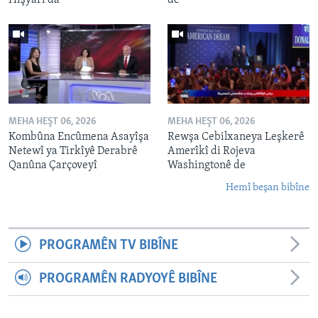
MEHA HEŞT 06, 2026
MEHA HEŞT 06, 2026
Kombûna Encûmena Asayîşa
Rewşa Cebilxaneya Leşkerê
Netewî ya Tirkîyê Derabrê
Amerîkî di Rojeva
Qanûna Çarçoveyî
Washingtonê de
Hemî beşan bibîne
PROGRAMÊN TV BIBÎNE
PROGRAMÊN RADYOYÊ BIBÎNE