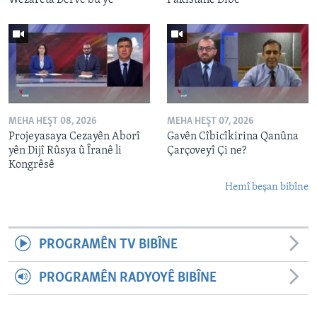
MEHA HEŞT 08, 2026
MEHA HEŞT 07, 2026
Projeyasaya Cezayên Aborî
Gavên Cîbicîkirina Qanûna
yên Dijî Rûsya û Îranê li
Çarçoveyî Çi ne?
Kongrêsê
Hemî beşan bibîne
PROGRAMÊN TV BIBÎNE
PROGRAMÊN RADYOYÊ BIBÎNE