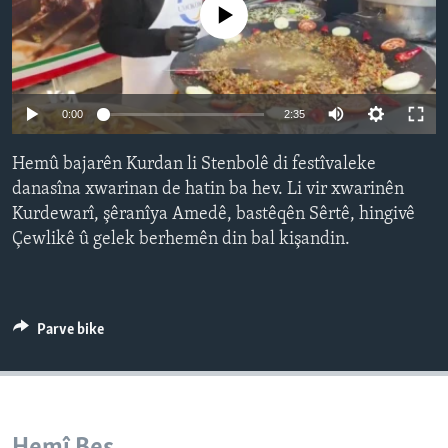
No media source currently available
ÇAND Û HUNER
SERNIVÎS
SORANÎ
Auto
0:00
2:35
Learning English
240p
Hemû bajarên Kurdan li Stenbolê di festîvaleke
360p
danasîna xwarinan de hatin ba hev. Li vir xwarinên
FOLLOW US
Kurdewarî, şêranîya Amedê, bastêqên Sêrtê, hingivê
480p
Auto
240p
360p
480p
Çewlikê û gelek berhemên din bal kişandin.
720p
720p
1080p
1080p
Zimanên Din
Parve bike