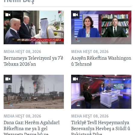
Hemî Beş
MEHA HEŞT 08, 2026
MEHA HEŞT 08, 2026
Bernameya Televizyonî ya 7’ê
Asoyên Rêkeftina Washingon
Tebaxa 2026’an
û Tehranê
MEHA HEŞT 08, 2026
MEHA HEŞT 08, 2026
Dana Gaz: Herêm Agahdarî
Tirkîyê Tevlî Hevpeymanîya
Rêkeftina me ya li gel
Berevanîya Hevbeş a Siûdî û
Wezareta Derve bû ye
Pakistanê Dibe