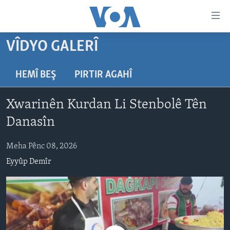
Lînkên
eksesibilîtî
Yekser
VÎDYO GALERÎ
here
DESTPÊK
naveroka
NÛÇE
HEMÎ BEŞ
PIRTIR AGAHÎ
serekî
HERÊMÊN KURDAN
Yekser
VÎDYO GALERÎ
Xwarinên Kurdan Li Stenbolê Tên
here
AMERÎKA
FOTO GALERÎ
Malpera
Danasîn
TIRKÎYE
RADYO
serekî
Yekser
Meha Pênc 08, 2026
SÛRÎYE
HEVPEYVÎN
here
Eyyûp Demîr
ÎRAQ
Lêgerînê
ÎRAN
ROJHILATA NAVÎN
CÎHAN