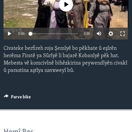
No media source currently available
ÇAND Û HUNER
SERNIVÎS
SORANÎ
Auto
0:00
3:35
Learning English
240p
Civateke berfireh roja Şemîyê bo pêkhate û eşîrên
360p
herêma Firatê ya Sûrîyê li bajarê Kobanîyê pêk hat.
FOLLOW US
Mebesta vê komcivînê bihêzkirina peywendîyên civakî
480p
Auto
240p
360p
480p
û parastina aştîya navxweyî bû.
720p
720p
1080p
1080p
Zimanên Din
Parve bike