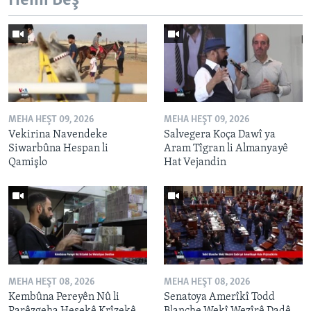
Hemî Beş
MEHA HEŞT 09, 2026
MEHA HEŞT 09, 2026
Vekirina Navendeke
Salvegera Koça Dawî ya
Siwarbûna Hespan li
Aram Tîgran li Almanyayê
Qamişlo
Hat Vejandin
MEHA HEŞT 08, 2026
MEHA HEŞT 08, 2026
Kembûna Pereyên Nû li
Senatoya Amerîkî Todd
Parêzgeha Hesekê Krîzekê
Blanche Wekî Wezîrê Dadê