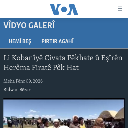
Lînkên
eksesibilîtî
Yekser
VÎDYO GALERÎ
here
DESTPÊK
naveroka
NÛÇE
HEMÎ BEŞ
PIRTIR AGAHÎ
serekî
HERÊMÊN KURDAN
Yekser
VÎDYO GALERÎ
Li Kobanîyê Civata Pêkhate û Eşîrên
here
AMERÎKA
FOTO GALERÎ
Malpera
Herêma Firatê Pêk Hat
TIRKÎYE
RADYO
serekî
Yekser
Meha Pênc 09, 2026
SÛRÎYE
HEVPEYVÎN
here
Ridwan Bêzar
ÎRAQ
Lêgerînê
ÎRAN
ROJHILATA NAVÎN
CÎHAN