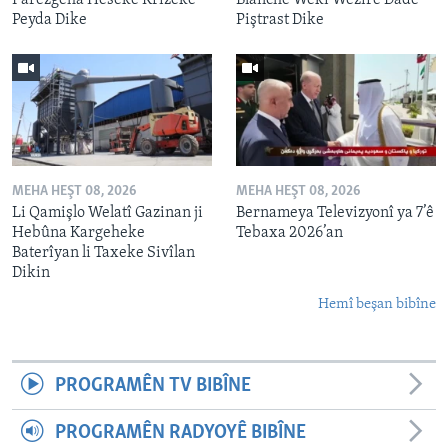
Peyda Dike
Piştrast Dike
MEHA HEŞT 08, 2026
MEHA HEŞT 08, 2026
Li Qamişlo Welatî Gazinan ji
Bernameya Televizyonî ya 7’ê
Hebûna Kargeheke
Tebaxa 2026’an
Baterîyan li Taxeke Sivîlan
Dikin
Hemî beşan bibîne
PROGRAMÊN TV BIBÎNE
PROGRAMÊN RADYOYÊ BIBÎNE