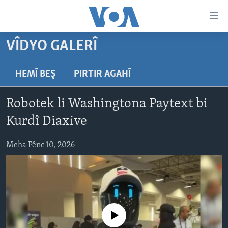
Lînkên
eksesibilîtî
Yekser
VÎDYO GALERÎ
here
DESTPÊK
naveroka
NÛÇE
HEMÎ BEŞ
PIRTIR AGAHÎ
serekî
HERÊMÊN KURDAN
Yekser
VÎDYO GALERÎ
Robotek li Washingtona Paytext bi
here
AMERÎKA
FOTO GALERÎ
Malpera
Kurdî Diaxive
TIRKÎYE
RADYO
serekî
Yekser
Meha Pênc 10, 2026
SÛRÎYE
HEVPEYVÎN
here
ÎRAQ
Lêgerînê
ÎRAN
ROJHILATA NAVÎN
No media source currently available
CÎHAN