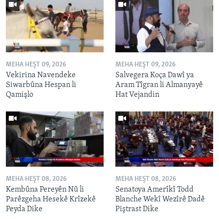
MEHA HEŞT 09, 2026
MEHA HEŞT 09, 2026
Vekirina Navendeke
Salvegera Koça Dawî ya
Siwarbûna Hespan li
Aram Tîgran li Almanyayê
Qamişlo
Hat Vejandin
MEHA HEŞT 08, 2026
MEHA HEŞT 08, 2026
Kembûna Pereyên Nû li
Senatoya Amerîkî Todd
Parêzgeha Hesekê Krîzekê
Blanche Wekî Wezîrê Dadê
Peyda Dike
Piştrast Dike