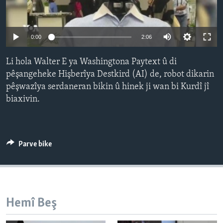
ÇAND Û HUNER
SERNIVÎS
Auto
0:00
2:06
SORANÎ
240p
Li hola Walter E ya Washingtona Paytext û di
360p
Learning English
pêşangeheke Hişberîya Destkird (AI) de, robot dikarin
pêşwazîya serdaneran bikin û hinek ji wan bi Kurdî jî
480p
Auto
240p
360p
480p
FOLLOW US
biaxivin.
720p
720p
1080p
1080p
Zimanên Din
Parve bike
Hemî Beş