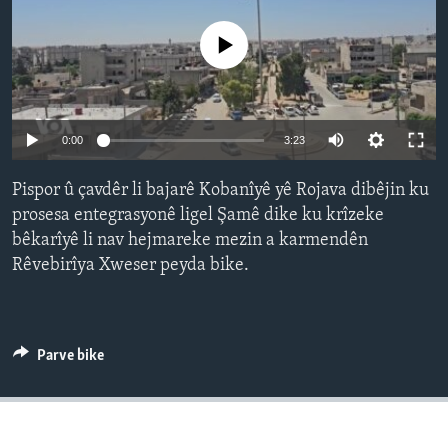
ÇAND Û HUNER
No media source currently available
SERNIVÎS
SORANÎ
Auto
Learning English
0:00
3:23
232p
Pispor û çavdêr li bajarê Kobanîyê yê Rojava dibêjin ku
FOLLOW US
348p
prosesa entegrasyonê ligel Şamê dike ku krîzeke
bêkarîyê li nav hejmareke mezin a karmendên
464p
Auto
232p
348p
464p
Rêvebirîya Xweser peyda bike.
694p
Zimanên Din
694p
1040p
1040p
Parve bike