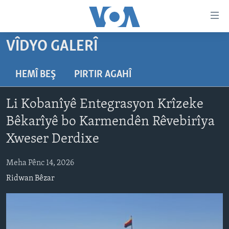
Lînkên
eksesibilîtî
Yekser
VÎDYO GALERÎ
here
DESTPÊK
naveroka
NÛÇE
HEMÎ BEŞ
PIRTIR AGAHÎ
serekî
HERÊMÊN KURDAN
Yekser
VÎDYO GALERÎ
Li Kobanîyê Entegrasyon Krîzeke
here
AMERÎKA
FOTO GALERÎ
Malpera
Bêkarîyê bo Karmendên Rêvebirîya
TIRKÎYE
RADYO
serekî
Xweser Derdixe
Yekser
SÛRÎYE
HEVPEYVÎN
here
Meha Pênc 14, 2026
ÎRAQ
Lêgerînê
Ridwan Bêzar
ÎRAN
ROJHILATA NAVÎN
CÎHAN