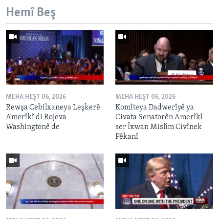
Hemî Beş
MEHA HEŞT 06, 2026
MEHA HEŞT 06, 2026
Rewşa Cebilxaneya Leşkerê
Komîteya Dadwerîyê ya
Amerîkî di Rojeva
Civata Senatorên Amerîkî
Washingtonê de
ser Îxwan Mislîm Civînek
Pêkanî