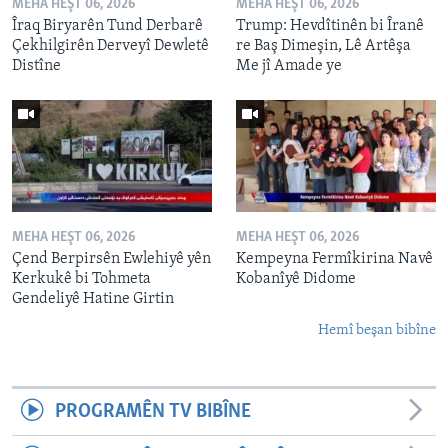
MEHA HEŞT 06, 2026
MEHA HEŞT 06, 2026
Îraq Biryarên Tund Derbarê
Trump: Hevdîtinên bi Îranê
Çekhilgirên Derveyî Dewletê
re Baş Dimeşin, Lê Artêşa
Distîne
Me jî Amade ye
MEHA HEŞT 06, 2026
MEHA HEŞT 06, 2026
Çend Berpirsên Ewlehiyê yên
Kempeyna Fermîkirina Navê
Kerkukê bi Tohmeta
Kobanîyê Didome
Gendeliyê Hatine Girtin
Hemî beşan bibîne
PROGRAMÊN TV BIBÎNE