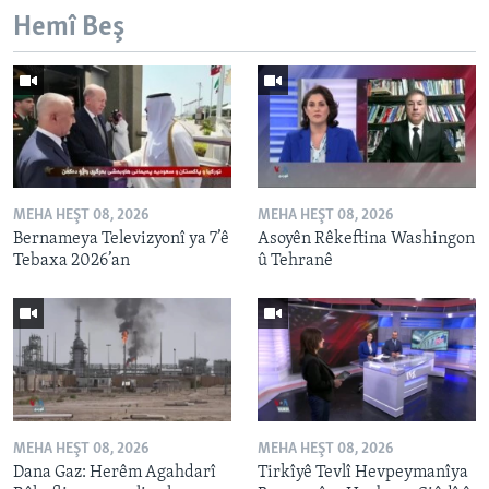
Hemî Beş
MEHA HEŞT 08, 2026
MEHA HEŞT 08, 2026
Bernameya Televizyonî ya 7’ê
Asoyên Rêkeftina Washingon
Tebaxa 2026’an
û Tehranê
MEHA HEŞT 08, 2026
MEHA HEŞT 08, 2026
Dana Gaz: Herêm Agahdarî
Tirkîyê Tevlî Hevpeymanîya