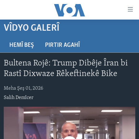
Lînkên
eksesibilîtî
Yekser
VÎDYO GALERÎ
here
DESTPÊK
naveroka
NÛÇE
HEMÎ BEŞ
PIRTIR AGAHÎ
serekî
HERÊMÊN KURDAN
Yekser
VÎDYO GALERÎ
Bultena Rojê: Trump Dibêje Îran bi
here
AMERÎKA
FOTO GALERÎ
Malpera
Rastî Dixwaze Rêkeftinekê Bike
TIRKÎYE
RADYO
serekî
Yekser
Meha Şeş 01, 2026
SÛRÎYE
HEVPEYVÎN
here
Salih Demîcer
ÎRAQ
Lêgerînê
ÎRAN
ROJHILATA NAVÎN
CÎHAN