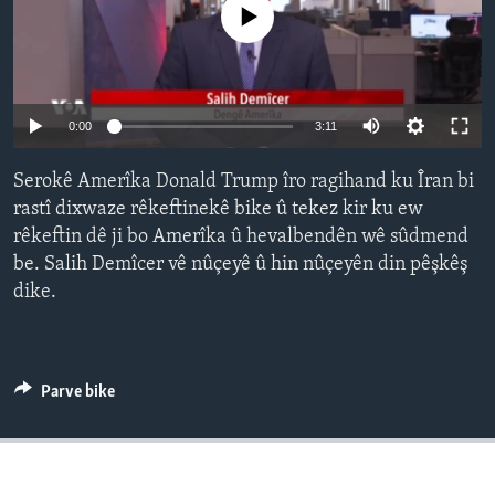
No media source currently available
ÇAND Û HUNER
SERNIVÎS
SORANÎ
Auto
0:00
3:11
Learning English
240p
Serokê Amerîka Donald Trump îro ragihand ku Îran bi
360p
rastî dixwaze rêkeftinekê bike û tekez kir ku ew
FOLLOW US
rêkeftin dê ji bo Amerîka û hevalbendên wê sûdmend
480p
Auto
240p
360p
480p
be. Salih Demîcer vê nûçeyê û hin nûçeyên din pêşkêş
720p
dike.
720p
1080p
1080p
Zimanên Din
Parve bike