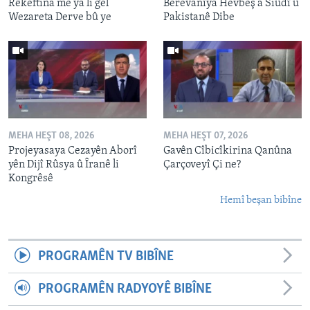
Rêkeftina me ya li gel
Berevanîya Hevbeş a Siûdî û
Wezareta Derve bû ye
Pakistanê Dibe
MEHA HEŞT 08, 2026
MEHA HEŞT 07, 2026
Projeyasaya Cezayên Aborî
Gavên Cîbicîkirina Qanûna
yên Dijî Rûsya û Îranê li
Çarçoveyî Çi ne?
Kongrêsê
Hemî beşan bibîne
PROGRAMÊN TV BIBÎNE
PROGRAMÊN RADYOYÊ BIBÎNE