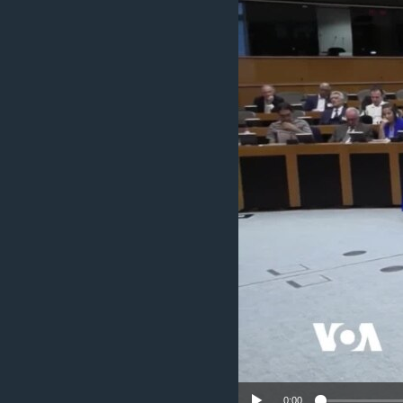
ÇAND Û HUNER
SERNIVÎS
SORANÎ
0:00