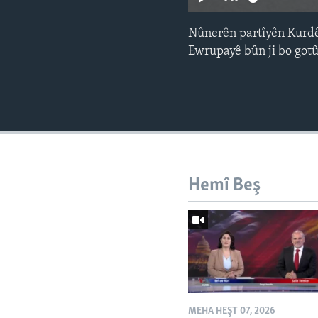
Nûnerên partîyên Kurdên
Ewrupayê bûn ji bo gotû
Hemî Beş
MEHA HEŞT 07, 2026