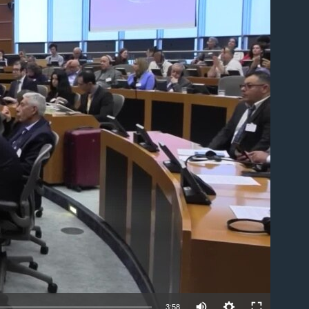
able
Auto
3:58