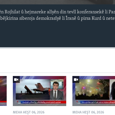
 Rojhilat û hejmareke alîyên din tevlî konferansekê li P
bêjkirina siberoja demokrasîyê li Îranê û pirsa Kurd û net
Auto
240p
360p
720p
1080p
MEHA HEŞT 06, 2026
MEHA HEŞT 06, 2026