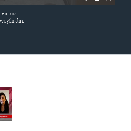
240p
arlemana
EMBED
360p
eweyên din.
480p
720p
1080p
480p