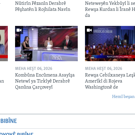
-
Nûtirîn Pêzanîn Derabrê
Neteweyên Yekbûyî li s
Pêşhatên li Rojhilata Navîn
Rewşa Kurdan li Îranê H
da
MEHA HEŞT 06, 2026
MEHA HEŞT 06, 2026
Kombûna Encûmena Asayîşa
Rewşa Cebilxaneya Leş
an
Netewî ya Tirkîyê Derabrê
Amerîkî di Rojeva
Qanûna Çarçoveyî
Washingtonê de
Hemî beşan
BIBÎNE