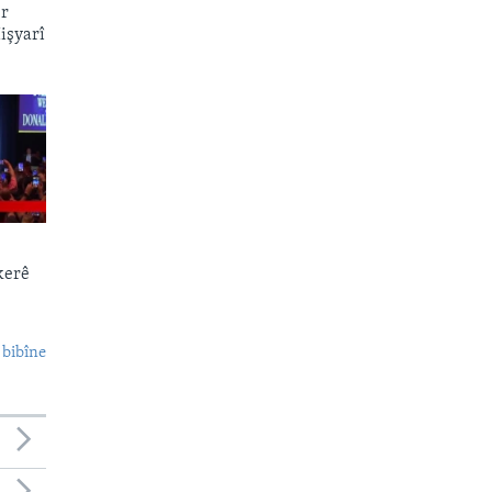
er
işyarî
kerê
 bibîne