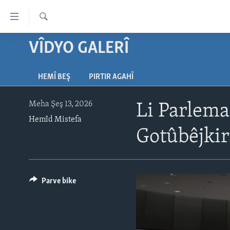
Lînkên
eksesibilîtî
Lêgerîn
Yekser
VÎDYO GALERÎ
DESTPÊK
here
NÛÇE
naveroka
HEMÎ BEŞ
PIRTIR AGAHÎ
serekî
HERÊMÊN KURDAN
VÎDYO GALERÎ
Yekser
AMERÎKA
FOTO GALERÎ
here
Meha Şeş 13, 2026
Li Parlema
Malpera
Hemîd Mistefa
TIRKÎYE
RADYO
serekî
Gotûbêjkir
SÛRÎYE
HEVPEYVÎN
Yekser
here
ÎRAQ
Lêgerînê
ÎRAN
Parve bike
ROJHILATA NAVÎN
CÎHAN