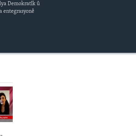
rîya Demokratîk û
EMBED
360p
sa entegrasyonê
480p
720p
1080p
480p