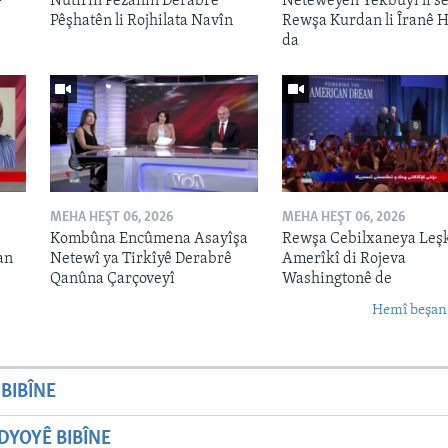
-
Nûtirîn Pêzanîn Derabrê
Neteweyên Yekbûyî li s
Pêşhatên li Rojhilata Navîn
Rewşa Kurdan li Îranê H
da
MEHA HEŞT 06, 2026
MEHA HEŞT 06, 2026
Kombûna Encûmena Asayîşa
Rewşa Cebilxaneya Leş
an
Netewî ya Tirkîyê Derabrê
Amerîkî di Rojeva
Qanûna Çarçoveyî
Washingtonê de
Hemî beşan
BIBÎNE
YOYÊ BIBÎNE