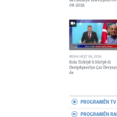
Bernameya Televîzyonî 06
08-2026
MEHA HEŞT 06, 2026
Rola Tirkîyê û Sûrîyê di
Destpêşxerîya Çar Deryay
de
PROGRAMÊN TV 
PROGRAMÊN RAD