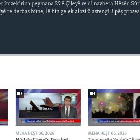
er îmzekirina peymana 29'ê Çileyê re di navbera Hêzên Sû
ê re derbas bûne, lê hîn gelek alozî û astengî li pêş prose
Auto
240p
360p
720p
1080p
MEHA HEŞT 06, 2026
MEHA HEŞT 06, 2026