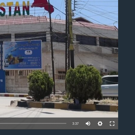
able
Auto
3:37
240p