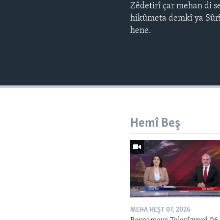
Zêdetirî çar mehan di s
hikûmeta demkî ya Sûrîy
hene.
Hemî Beş
MEHA HEŞT 07, 2026