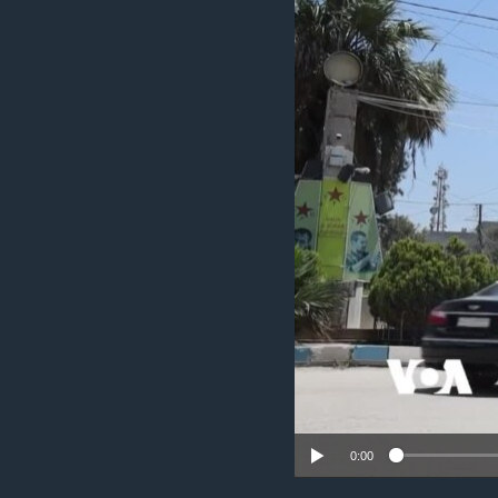
ÇAND Û HUNER
SERNIVÎS
SORANÎ
0:00