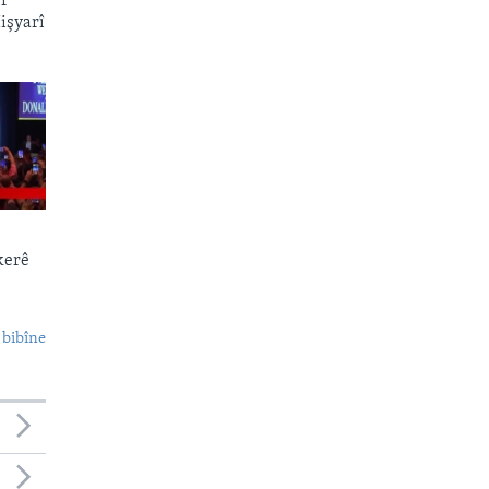
er
işyarî
kerê
 bibîne