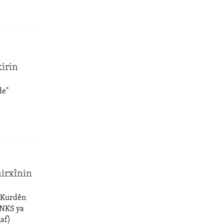
irin
de"
nirxînin
a Kurdên
ENKS ya
af)