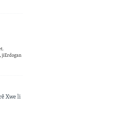
t.
, jiErdogan
ê Xwe li