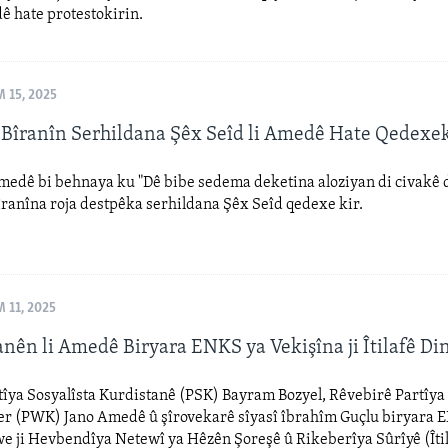
ê hate protestokirin.
 15, 2025
 Bîranîn Serhildana Şêx Seîd li Amedê Hate Qedexek
medê bi behnaya ku "Dê bibe sedema deketina aloziyan di civakê 
ranîna roja destpêka serhildana Şêx Seîd qedexe kir.
11, 2025
anên li Amedê Biryara ENKS ya Vekişîna ji Îtilafê Di
tîya Sosyalîsta Kurdistanê (PSK) Bayram Bozyel, Rêvebirê Partîy
r (PWK) Jano Amedê û şîrovekarê sîyasî îbrahîm Guçlu biryara 
e ji Hevbendîya Netewî ya Hêzên Şoreşê û Rikeberîya Sûrîyê (Îtil