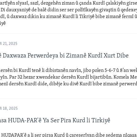
rtîyên sîyasî, sazî, dezgehên ziman û çanda Kurdî çalakiyên girs
. Di dauxyaniyê de balê didin ser ser polîtîkayên givaştin û qedexe
î, û daxwaz dikin ku zimanê Kurdî li Tikriyê bibe zimanê fermî 
iyê
 21, 2025
yê Daxwaza Perwerdeya bi Zimanê Kurdî Xurt Dibe
dersên bi Kurdî tenê li dibistanên navîn, jibo polen 5-6-7 û 8’an w
dayîn. Par 32 hezar xwendekar dersên Kurdî bijartibûn. Komela M
menî dersên Kurdî dide, dibêje ku divê Kurdî bibe zimanê perwer
 18, 2025
sa HUDA-PAR'ê Ya Ser Pira Kurd li Tirkiyê
 HUDAPAR'ê a li ser pirsa Kurd û çareserîyan dibe sedema nîqaş