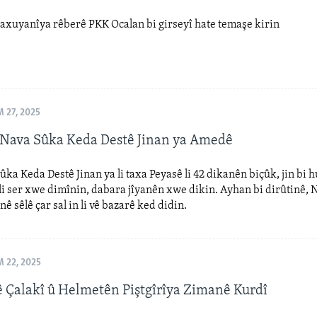
axuyanîya rêberê PKK Ocalan bi girseyî hate temaşe kirin
 27, 2025
Nava Sûka Keda Destê Jinan ya Amedê
ka Keda Destê Jinan ya li taxa Peyasê li 42 dikanên biçûk, jin bi 
li ser xwe dimînin, dabara jîyanên xwe dikin. Ayhan bi dirûtinê, N
ê sêlê çar sal in li vê bazarê ked didin.
 22, 2025
 Çalakî û Helmetên Piştgîrîya Zimanê Kurdî