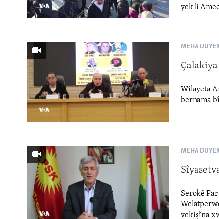
yek li Amed
MEHA DUYEM
Çalakiya
Wîlayeta A
bernama bî
MEHA DUYEM 
Sîyasetv
Serokê Par
Welatperwe
vekişîna xw