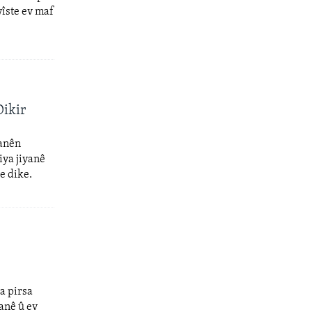
îste ev maf
Dikir
wanên
iya jiyanê
e dike.
a pirsa
anê û ev