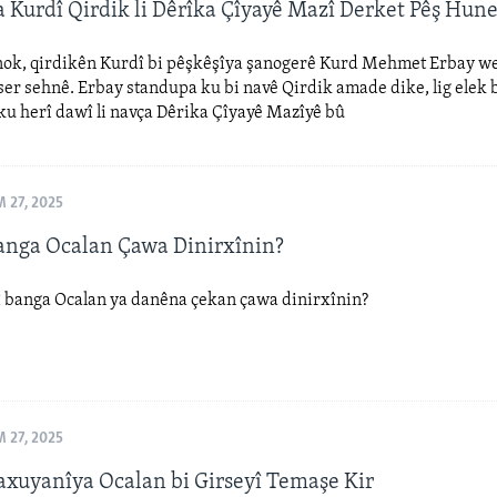
 Kurdî Qirdik li Dêrîka Çîyayê Mazî Derket Pêş Hun
nok, qirdikên Kurdî bi pêşkêşîya şanogerê Kurd Mehmet Erbay w
ser sehnê. Erbay standupa ku bi navê Qirdik amade dike, lig elek 
ku herî dawî li navça Dêrika Çîyayê Mazîyê bû
 27, 2025
nga Ocalan Çawa Dinirxînin?
 banga Ocalan ya danêna çekan çawa dinirxînin?
 27, 2025
xuyanîya Ocalan bi Girseyî Temaşe Kir