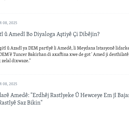
 08, 2025
î û Amedî Bo Diyaloga Aştiyê Çi Dibêjin?
itî û Azadî ya DEM partîyê li Amedê, li Meydana îstasyonê lidarke
EM'ê Tuncer Bakirhan di axaftina xwe de got ' Amed ji desthilatê
zelal dixwaze.''
 08, 2025
arê Amedê: "Erdhêj Rastîyeke Û Hewceye Em jî Bajar
Rastîyê Saz Bikin"