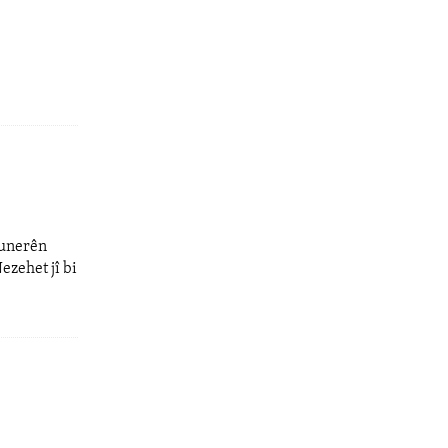
hunerên
ezehet jî bi