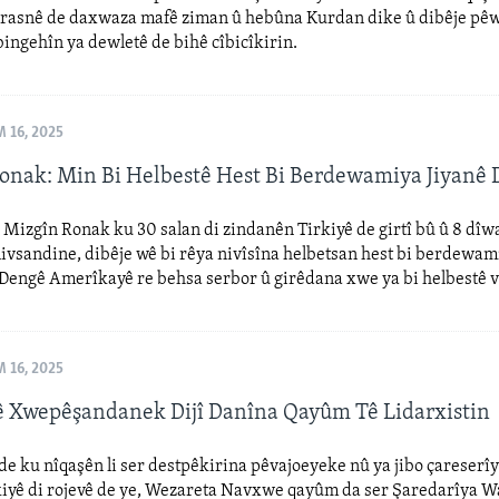
erasnê de daxwaza mafê ziman û hebûna Kurdan dike û dibêje pêw
bingehîn ya dewletê de bihê cîbicîkirin.
 16, 2025
onak: Min Bi Helbestê Hest Bi Berdewamiya Jiyanê 
Mizgîn Ronak ku 30 salan di zindanên Tirkiyê de girtî bû û 8 dî
ivsandine, dibêje wê bi rêya nivîsîna helbetsan hest bi berdewam
i Dengê Amerîkayê re behsa serbor û girêdana xwe ya bi helbestê v
 16, 2025
 Xwepêşandanek Dijî Danîna Qayûm Tê Lidarxistin
e ku nîqaşên li ser destpêkirina pêvajoeyeke nû ya jibo çareserîy
kiyê di rojevê de ye, Wezareta Navxwe qayûm da ser Şaredarîya W