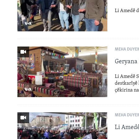
Li Amedê d
MEHA DUYEM
Geryana 
Li Amedê Sû
destkarîyê 
çêkirina nan
MEHA DUYEM
Li Amedê