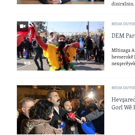
dinirxînin.
MEHA DUYEM
DEM Part
Mîtinaga Aş
hevserokê D
nexşerêyek 
MEHA DUYEM
Hevşared
Gorî Wê 