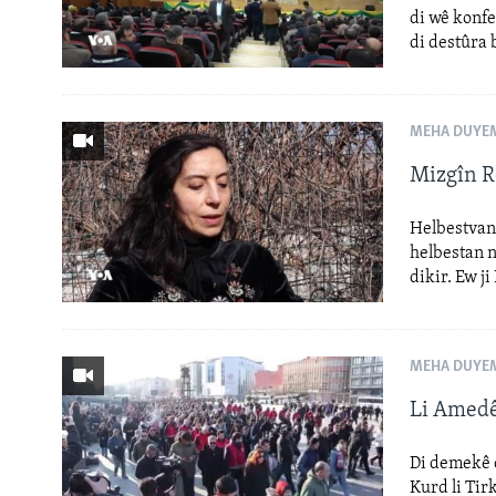
di wê konf
di destûra 
MEHA DUYEM
Mizgîn R
Helbestvan 
helbestan n
dikir. Ew j
MEHA DUYEM
Li Amedê
Di demekê d
Kurd li Tir