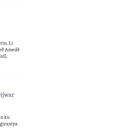
rin. Li
darê Amedê
vîl,
Dijwar
ên ku
 giraniya