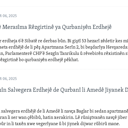
 06, 2025
 Merasîma Rêzgirtinê ya Qurbaniyên Erdhejê
r erdheja 6'ê Sibatê re derbas bûn. Bi giştî 53 hezarî zêdetir kes mi
aeta erdhêjê de li pêş Apartmana Serîn 2, bi beşdarîya Hevşare
, Parlamenterê CHP'ê Sezgîn Tanrikulu û rêvebirên rêxistinên si
êzgirtinê bo qurbaniyên erdhejê pêkhat.
 06, 2025
în Salvegera Erdhejê de Qurbanî li Amedê Jiyanek 
salvegera erdhêjê de li Amedê li navça Baglar bi sedan apartman
ran li ser wan çêbibû, hatin xerakirin. Lê rûniştvanên navçê jiber
ûr in li taxên xwe vegerîyane û bi jiynek dijwar rûbirû mane.