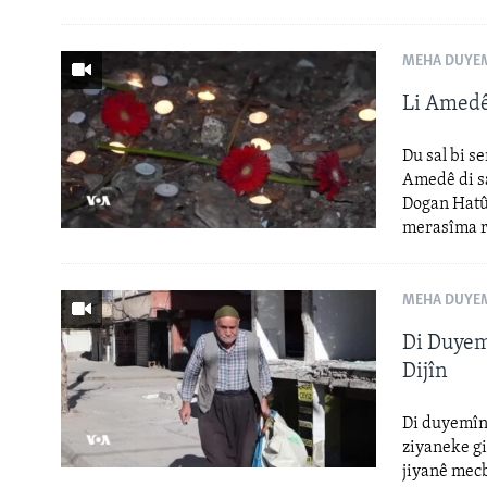
MEHA DUYEM
Li Amedê
Du sal bi se
Amedê di s
Dogan Hatûn
merasîma r
MEHA DUYEM
Di Duyem
Dijîn
Di duyemîn 
ziyaneke gi
jiyanê mecb