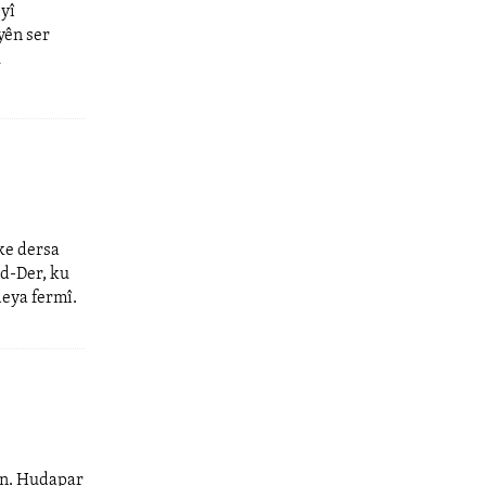
eyî
yên ser
û
eke dersa
ed-Der, ku
deya fermî.
an. Hudapar