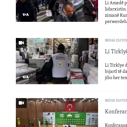
Li Amedê pa
lidarxistin
zimanê Kurd
perwerdeh
MEHA DUYEM
Li Tirkî
Li Tirkîye 
bijartî tê 
jibo her te
MEHA DUYEM
Konferan
Konferansa