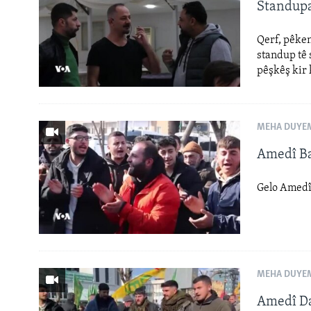
ÇAND Û HUNER
Standupa
SERNIVÎS
Qerf, pêke
SORANÎ
standup tê 
pêşkêş kir 
MEHA DUYEM
Amedî Ba
Gelo Amedî
MEHA DUYEM
Amedî Da