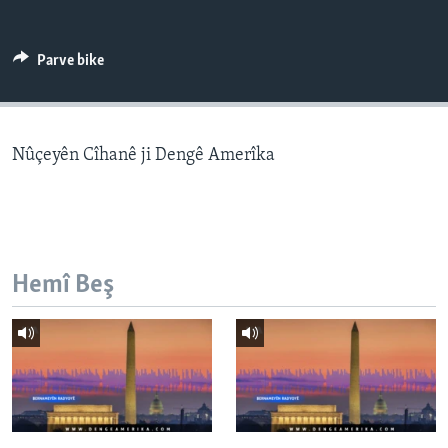
ÇAND Û HUNER
SERNIVÎS
Parve bike
SORANÎ
Learning English
Nûçeyên Cîhanê ji Dengê Amerîka
FOLLOW US
Hemî Beş
Zimanên Din