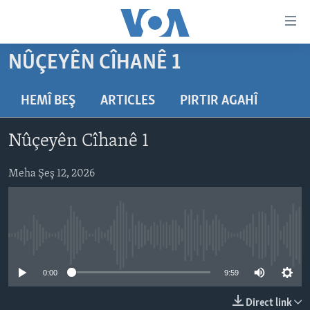
Lînkên
eksesibilîtî
Yekser
NÛÇEYÊN CÎHANÊ 1
here
DESTPÊK
naveroka
NÛÇE
HEMÎ BEŞ
ARTICLES
PIRTIR AGAHÎ
serekî
HERÊMÊN KURDAN
Yekser
VÎDYO GALERÎ
Nûçeyên Cîhanê 1
here
AMERÎKA
FOTO GALERÎ
Malpera
TIRKÎYE
Meha Şeş 12, 2026
RADYO
serekî
Yekser
SÛRÎYE
HEVPEYVÎN
here
ÎRAQ
Lêgerînê
No media source currently available
ÎRAN
ROJHILATA NAVÎN
0:00
9:59
CÎHAN
Direct link