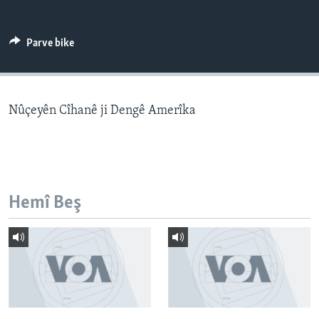
ÇAND Û HUNER
SERNIVÎS
Parve bike
SORANÎ
Learning English
Nûçeyên Cîhanê ji Dengê Amerîka
FOLLOW US
Hemî Beş
Zimanên Din