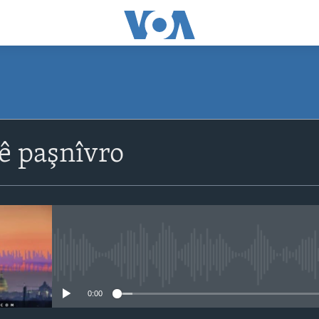
ê paşnîvro
No media source currently avail
0:00