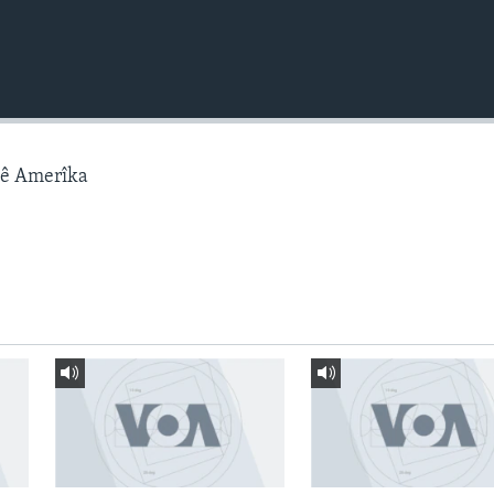
gê Amerîka