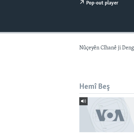
ÇAND Û HUNER
Pop-out player
SERNIVÎS
SORANÎ
Nûçeyên Cîhanê ji Den
Hemî Beş