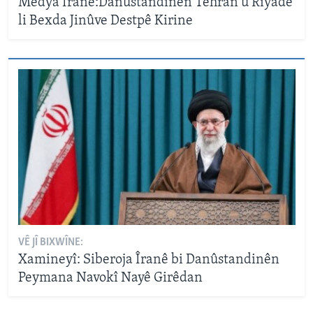
Medya Îranê:Danûstandinên Tehran û Rîyadê
li Bexda Jinûve Destpê Kirine
VÊ JÎ BIXWÎNE:
Xamineyî: Siberoja Îranê bi Danûstandinên
Peymana Navokî Nayê Girêdan