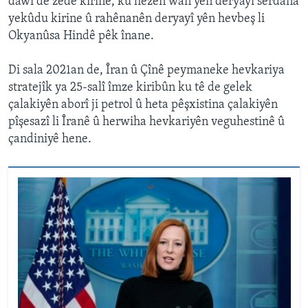
dawî de zêde kirine, ku hêzên wan yên deryayî serdana
yekûdu kirine û rahênanên deryayî yên hevbeş li
Okyanûsa Hindê pêk înane.
Di sala 2021an de, Îran û Çînê peymaneke hevkariya
stratejîk ya 25-salî îmze kiribûn ku tê de gelek
çalakiyên aborî ji petrol û heta pêşxistina çalakiyên
pîşesazî li Îranê û herwiha hevkariyên veguhestinê û
çandiniyê hene.