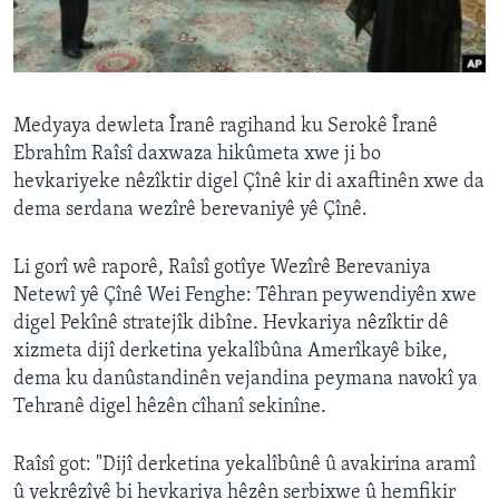
ÇAND Û HUNER
SERNIVÎS
SORANÎ
Medyaya dewleta Îranê ragihand ku Serokê Îranê
Ebrahîm Raîsî daxwaza hikûmeta xwe ji bo
Learning English
hevkariyeke nêzîktir digel Çînê kir di axaftinên xwe da
dema serdana wezîrê berevaniyê yê Çînê.
FOLLOW US
Li gorî wê raporê, Raîsî gotîye Wezîrê Berevaniya
Netewî yê Çînê Wei Fenghe: Têhran peywendiyên xwe
digel Pekînê stratejîk dibîne. Hevkariya nêzîktir dê
Zimanên Din
xizmeta dijî derketina yekalîbûna Amerîkayê bike,
dema ku danûstandinên vejandina peymana navokî ya
Tehranê digel hêzên cîhanî sekinîne.
Raîsî got: "Dijî derketina yekalîbûnê û avakirina aramî
û yekrêzîyê bi hevkariya hêzên serbixwe û hemfikir