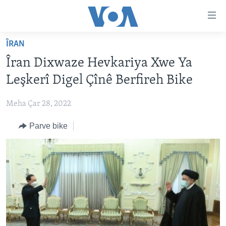
Lînkên
eksesibilîtî
Yekser
ÎRAN
here
DESTPÊK
Îran Dixwaze Hevkariya Xwe Ya
naveroka
NÛÇE
serekî
Leşkerî Digel Çînê Berfireh Bike
HERÊMÊN KURDAN
Yekser
VÎDYO GALERÎ
here
Meha Çar 28, 2022
AMERÎKA
FOTO GALERÎ
Malpera
Parve bike
TIRKÎYE
RADYO
serekî
Yekser
SÛRÎYE
HEVPEYVÎN
here
ÎRAQ
Lêgerînê
ÎRAN
ROJHILATA NAVÎN
CÎHAN