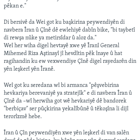
pêkan e."
Di bersivê da Wei got ku başkirina peywendiyên di
navbera Îran û Çînê dê ewlehiyê dabîn bike, "bi taybetî
di rewşa nûke ya metirsîdar û aloz da."
Weî her wiha digel hevtayê xwe yê Îranî General
Mihemed Riza Aştinayî jî hevdîtin pêk înaye û hat
ragihandin ku ew vexwendiye Çînê digel rayedarên din
yên leşkerî yên Îranê.
Weî got ku seredana wî bi armanca "pêşvebirina
hevkariya berevaniyê ya stratejîk" e di navbera Îran û
Çînê da –wî herwiha got wê hevkariyê dê bandorek
"berbiçav" ser pûçkirina yekalîbûnê û têkoşîna li dijî
terorîzmê hebe.
Îran û Çîn peywendiyên xwe yên leşkerî di van salên