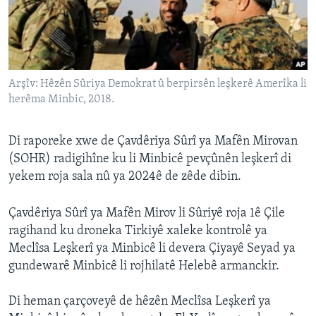
ÇAND Û HUNER
SERNIVÎS
SORANÎ
Arşîv: Hêzên Sûriya Demokrat û berpirsên leşkerê Amerîka li
herêma Minbic, 2018.
Learning English
FOLLOW US
Di raporeke xwe de Çavdêriya Sûrî ya Mafên Mirovan
(SOHR) radigihîne ku li Minbicê pevçûnên leşkerî di
yekem roja sala nû ya 2024ê de zêde dibin.
Zimanên Din
Çavdêriya Sûrî ya Mafên Mirov li Sûriyê roja 1ê Çile
ragihand ku droneka Tirkiyê xaleke kontrolê ya
Meclîsa Leşkerî ya Minbicê li devera Çiyayê Seyad ya
gundewarê Minbicê li rojhilatê Helebê armanckir.
Di heman çarçoveyê de hêzên Meclîsa Leşkerî ya