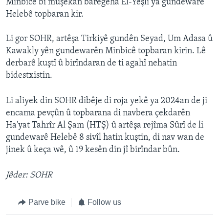
Minbicê bi mûşekan baregeha El-Yeşlî ya gundewarê
Helebê topbaran kir.
Li gor SOHR, artêşa Tirkiyê gundên Seyad, Um Adasa û
Kawakly yên gundewarên Minbicê topbaran kirin. Lê
derbarê kuştî û birîndaran de ti agahî nehatin
bidestxistin.
Li aliyek din SOHR dibêje di roja yekê ya 2024an de ji
encama pevçûn û topbarana di navbera çekdarên
Ha'yat Tahrîr Al Şam (HTŞ) û artêşa rejîma Sûrî de li
gundewarê Helebê 8 sivîl hatin kuştin, di nav wan de
jinek û keça wê, û 19 kesên din jî birîndar bûn.
Jêder: SOHR
Parve bike
Follow us