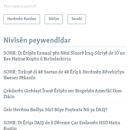
This item is part of
Herêmên Kurdan
Sûrîye
Serekî
Nivîsên peywendîdar
SOHR: Di Êrîşên Esmanî yên Nêzî Sînorê Îraq-Sûriyê de 10'an
Kes Hatine Kuştin û Birîndarkirin
SOHR: Tirkiyê di 48 Saetan de 48 Êrîş li Herêmên Rêvebirîya
Xweser Pêkanîn
Çekdarên Girêdayî Îranê Êrîşên ser Bingehên Amerîkî Dom
Dikin
Gelo Herêma Badîya Sûrî Bûye Paytexta Nû ya DAIŞ?
SOHR: Di Êrîşa DAIŞ de li Dêrezor Çar Endamên HSD Hatin
Kuştin