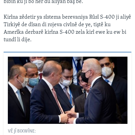
bibîn ku ji bo her du aliyan baş be.
Kirîna zêdetir ya sîstema berevaniya Rûsî S-400 ji aliyê
Tirkiyê de dîsan di rojeva civînê de ye, tiştê ku
Amerîka derbarê kirîna S-400 zela kirî ewe ku ew bi
tundî li dije.
VÊ JÎ BIXWÎNE: