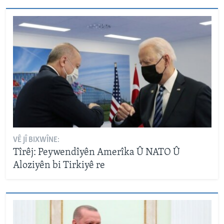
VÊ JÎ BIXWÎNE:
Tîrêj: Peywendîyên Amerîka Û NATO Û
Aloziyên bi Tirkiyê re