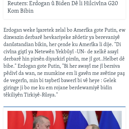
Reuters: Erdogan û Biden Dê li Hilcivîna G20
Kom Bibin
Erdogan weke îşaretek zelal bo Amerîka gote Putin, ew
dixwazin derbarê hevkariyeke zêdetir ya berevaniyê
danûstandian bikin, her çende ku Amerîka li dije. "Di
civîna giştî ya Netewên Yekbûyî -UN- de xelkê asayî
derbarê hin pirsên diyarkirî pirsîn, me jî got..Helbet dê
bibe." Erdogan gote Putin, "Bi her awayî me jî bersiva
pêdivî da wan, ne mumkine em li gavên me avêtine paş
de vegerîn, min bi taybetî bawerî bi vê heye : Gelek
giringe ji bo me ku em rojane berdewamiyê bidin
têkiliyên Tirkiyê-Rûsya."