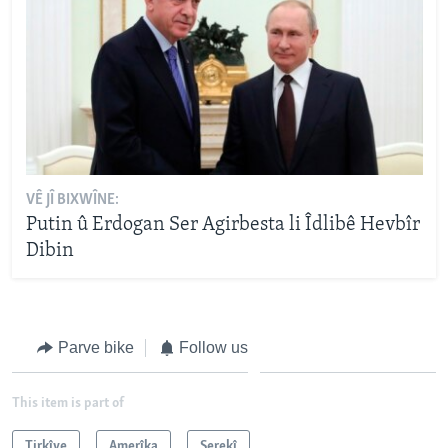
VÊ JÎ BIXWÎNE:
Putin û Erdogan Ser Agirbesta li Îdlibê Hevbîr
Dibin
Parve bike
Follow us
This item is part of
Tirkîye
Amerîka
Serekî