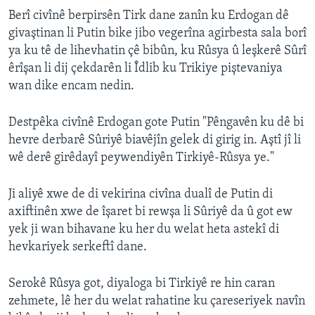
Berî civînê berpirsên Tirk dane zanîn ku Erdogan dê
givaştinan li Putin bike jibo vegerîna agirbesta sala borî
ya ku tê de lihevhatin çê bibûn, ku Rûsya û leşkerê Sûrî
êrîşan li dij çekdarên li Îdlib ku Trikiye piştevaniya
wan dike encam nedin.
Destpêka civînê Erdogan gote Putin "Pêngavên ku dê bi
hevre derbarê Sûriyê biavêjîn gelek di girig in. Aştî jî li
wê derê girêdayî peywendiyên Tirkiyê-Rûsya ye."
Ji aliyê xwe de di vekirina civîna dualî de Putin di
axiftinên xwe de îşaret bi rewşa li Sûriyê da û got ew
yek ji wan bihavane ku her du welat heta astekî di
hevkariyek serkeftî dane.
Serokê Rûsya got, diyaloga bi Tirkiyê re hin caran
zehmete, lê her du welat rahatine ku çareseriyek navîn