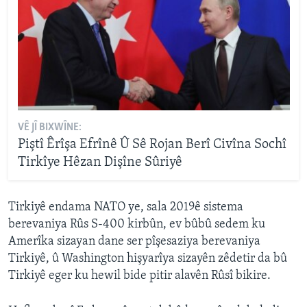
VÊ JÎ BIXWÎNE:
Piştî Êrîşa Efrînê Û Sê Rojan Berî Civîna Sochî
Tirkîye Hêzan Dişîne Sûriyê
Tirkiyê endama NATO ye, sala 2019ê sistema
berevaniya Rûs S-400 kirbûn, ev bûbû sedem ku
Amerîka sizayan dane ser pîşesaziya berevaniya
Tirkiyê, û Washington hişyarîya sizayên zêdetir da bû
Tirkiyê eger ku hewil bide pitir alavên Rûsî bikire.