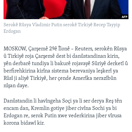
ÇAND Û HUNER
SERNIVÎS
Serokê Rûsya Vladimir Putin serokê Tirkiyê Recep Tayyip
SORANÎ
Erdogan
Learning English
MOSKOW, Çarşemê 29ê Îlonê – Reuters, serokên Rûsya
û Tirkiyê roja Çarşemê dest bi danûstandinan kirin,
FOLLOW US
yên derbarê tundiya li bakurê rojavayê Sûriyê derketî û
berfirehkirina kirîna sistema berevaniya leşkerî ya
Rûsî ji aliyê Tirkiyê, her çende Amerîka nerazîbûn
Zimanên Din
nîşan daye.
Danûstandin li havîngeha Soçi ya li ser derya Reş tên
encam dan, Kremlin gotiye jiber civîna Sochi ya bi
Erdogan re, serok Putin xwe vederkirina jiber vîrusa
korona bidawî kir.