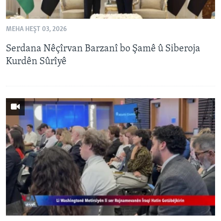
MEHA HEŞT 03, 2026
Serdana Nêçîrvan Barzanî bo Şamê û Siberoja
Kurdên Sûrîyê