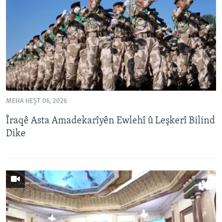
ÇAND Û HUNER
SERNIVÎS
SORANÎ
Learning English
FOLLOW US
MEHA HEŞT 06, 2026
Îraqê Asta Amadekarîyên Ewlehî û Leşkerî Bilind
Dike
Zimanên Din