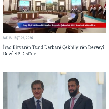
MEHA HEŞT 06, 2026
Îraq Biryarên Tund Derbarê Çekhilgirên Derveyî
Dewletê Distîne