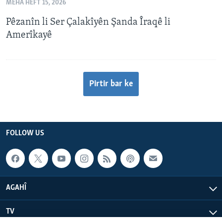
MEHA HEFT 15, 2026
Pêzanîn li Ser Çalakîyên Şanda Îraqê li
Amerîkayê
Pirtir bar ke
FOLLOW US
AGAHÎ
TV