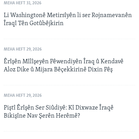
MEHA HEFT 31, 2026
Li Washingtonê Metirsîyên li ser Rojnamevanên
Îraqî Tên Gotûbêjkirin
MEHA HEFT 29, 2026
Êrîşên Mîlîşeyên Pêwendiyên Îraq û Kendavê
Aloz Dike û Mijara Bêçekkirinê Dixin Pêş
MEHA HEFT 29, 2026
Piştî Êrîşên Ser Siûdiyê: Kî Dixwaze Îraqê
Bikişîne Nav Şerên Herêmê?