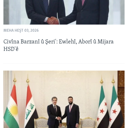
MEHA HEŞT 03, 2026
Civîna Barzanî û Şeri': Ewlehî, Aborî û Mijara
HSD'ê